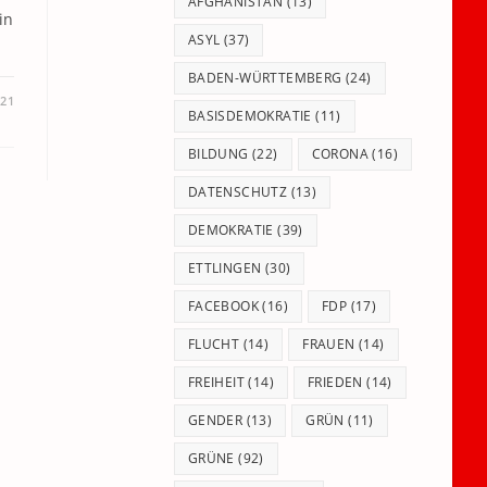
panel.
AFGHANISTAN
(13)
in
ASYL
(37)
BADEN-WÜRTTEMBERG
(24)
021
BASISDEMOKRATIE
(11)
BILDUNG
(22)
CORONA
(16)
DATENSCHUTZ
(13)
DEMOKRATIE
(39)
ETTLINGEN
(30)
FACEBOOK
(16)
FDP
(17)
FLUCHT
(14)
FRAUEN
(14)
FREIHEIT
(14)
FRIEDEN
(14)
GENDER
(13)
GRÜN
(11)
GRÜNE
(92)