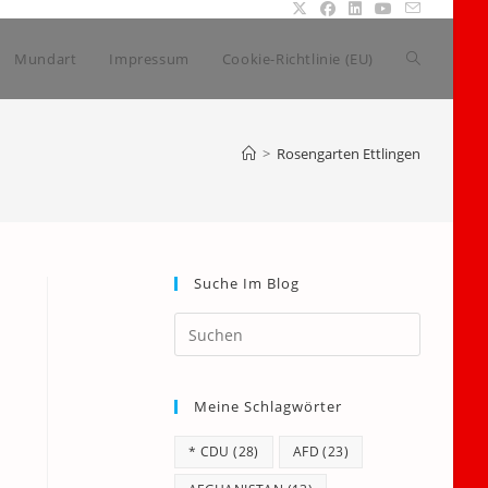
Website-
Mundart
Impressum
Cookie-Richtlinie (EU)
Suche
>
Rosengarten Ettlingen
umschalte
Suche Im Blog
Press
Escape
to
Meine Schlagwörter
close
the
* CDU
(28)
AFD
(23)
search