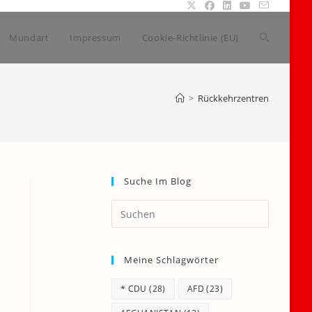
Website-
Mundart
Impressum
Cookie-Richtlinie (EU)
Suche
>
Rückkehrzentren
umschalte
Suche Im Blog
Press
Escape
to
Meine Schlagwörter
close
the
* CDU
(28)
AFD
(23)
search