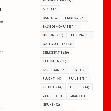
panel.
AFGHANISTAN
(13)
n
ASYL
(37)
BADEN-WÜRTTEMBERG
(24)
ne
BASISDEMOKRATIE
(11)
BILDUNG
(22)
CORONA
(16)
DATENSCHUTZ
(13)
DEMOKRATIE
(39)
026
ETTLINGEN
(30)
FACEBOOK
(16)
FDP
(17)
FLUCHT
(14)
FRAUEN
(14)
FREIHEIT
(14)
FRIEDEN
(14)
GENDER
(13)
GRÜN
(11)
GRÜNE
(92)