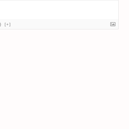
}
[+]