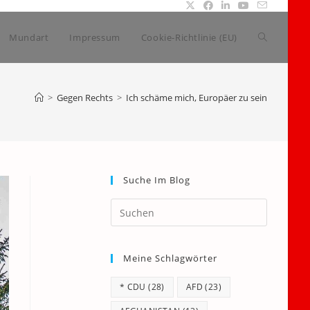
Website-
Mundart
Impressum
Cookie-Richtlinie (EU)
Suche
>
Gegen Rechts
>
Ich schäme mich, Europäer zu sein
umschalte
Suche Im Blog
Press
Escape
to
Meine Schlagwörter
close
the
* CDU
(28)
AFD
(23)
search