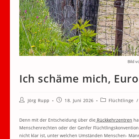
Bild v
Ich schäme mich, Euro
Beitrags-
Beitrag
Beitrags-
Jörg Rupp
18. Juni 2026
Flüchtlinge
/
Autor:
veröffentlicht:
Kategorie:
Denn mit der Entscheidung über die
Rückkehrzentren
hat
Menschenrechten oder der Genfer Flüchtlingskonvention 
nicht klar ist, unter welchen Umständen Menschen- Männ