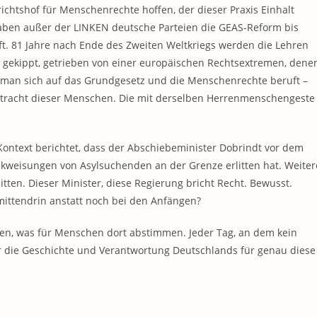
chtshof für Menschenrechte hoffen, der dieser Praxis Einhalt
haben außer der LINKEN deutsche Parteien die GEAS-Reform bis
aft. 81 Jahre nach Ende des Zweiten Weltkriegs werden die Lehren
ss gekippt, getrieben von einer europäischen Rechtsextremen, dene
s man sich auf das Grundgesetz und die Menschenrechte beruft –
ertracht dieser Menschen. Die mit derselben Herrenmenschengeste
Kontext berichtet, dass der Abschiebeminister Dobrindt vor dem
ckweisungen von Asylsuchenden an der Grenze erlitten hat. Weiter
litten. Dieser Minister, diese Regierung bricht Recht. Bewusst.
ittendrin anstatt noch bei den Anfängen?
gen, was für Menschen dort abstimmen. Jeder Tag, an dem kein
der die Geschichte und Verantwortung Deutschlands für genau diese