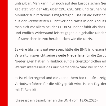
untragbar. Man kann nur noch auf den Europäischen Geri
gebietet. Von der AfD, über CDU, CSU, SPD und Grünen 
hinunter zur Parteibasis mitgetragen. Das ist die Botsch
aus der verzweifelten Flucht vor den Nazis in den Abflu
man sich vor allem bei der CDU/CSU näher fühlt als das
und endlich Widerstand leistet gegen die geballte Nied
auf Menschen in Not herabblicken wie die Nazis.
Es wäre übrigens gut gewesen, hätte die BNN in diesem 
Verwaltungsgericht seine
zweite Niederlage
für die Zurü
Niederlagen hat er in Hinblick auf die Grenzkontrollen er
Warum interessiert das nur niemanden? Sind wir schon m
Es ist ekelerregend und die „Send them back“-Rufe – zei
Verbotsverfahren für die AfD geprüft wird, ist ein Tag, 
mit Füßen tritt.
(diese ist ein Leserbrief an die BNN vom 18.06.2026)