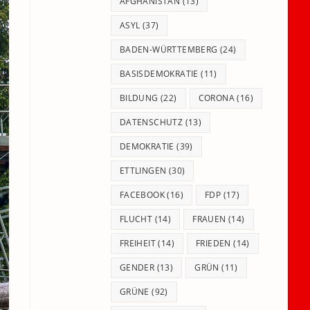
panel.
AFGHANISTAN
(13)
ASYL
(37)
BADEN-WÜRTTEMBERG
(24)
BASISDEMOKRATIE
(11)
BILDUNG
(22)
CORONA
(16)
DATENSCHUTZ
(13)
DEMOKRATIE
(39)
ETTLINGEN
(30)
FACEBOOK
(16)
FDP
(17)
FLUCHT
(14)
FRAUEN
(14)
FREIHEIT
(14)
FRIEDEN
(14)
GENDER
(13)
GRÜN
(11)
GRÜNE
(92)