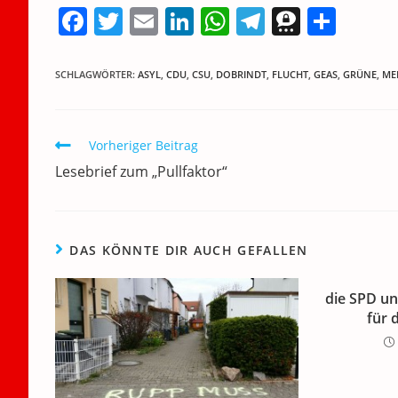
F
T
E
Li
W
T
T
T
a
w
m
n
h
el
h
ei
c
itt
ai
k
at
e
re
le
SCHLAGWÖRTER
:
ASYL
,
CDU
,
CSU
,
DOBRINDT
,
FLUCHT
,
GEAS
,
GRÜNE
,
ME
e
er
l
e
s
gr
e
n
b
dI
A
a
m
Weitere
Vorheriger Beitrag
o
n
p
m
a
Artikel
Lesebrief zum „Pullfaktor“
ansehen
o
p
k
DAS KÖNNTE DIR AUCH GEFALLEN
die SPD u
für 