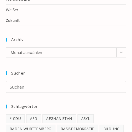
Weißer
Zukunft
Archiv
Archiv
Monat auswählen
Suchen
Pr
Es
to
Schlagwörter
clo
th
* CDU
AFD
AFGHANISTAN
ASYL
se
pan
BADEN-WÜRTTEMBERG
BASISDEMOKRATIE
BILDUNG