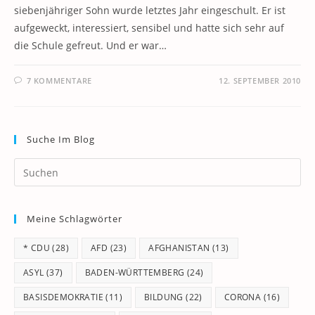
siebenjähriger Sohn wurde letztes Jahr eingeschult. Er ist
aufgeweckt, interessiert, sensibel und hatte sich sehr auf
die Schule gefreut. Und er war…
7 KOMMENTARE
12. SEPTEMBER 2010
Suche Im Blog
Pr
Es
to
Meine Schlagwörter
clo
th
* CDU
(28)
AFD
(23)
AFGHANISTAN
(13)
se
pan
ASYL
(37)
BADEN-WÜRTTEMBERG
(24)
BASISDEMOKRATIE
(11)
BILDUNG
(22)
CORONA
(16)