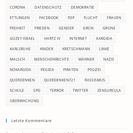
CORONA
DATENSCHUTZ
DEMOKRATIE
ETTLINGEN
FACEBOOK
FDP
FLUCHT
FRAUEN
FREIHEIT
FRIEDEN
GENDER
GRÜN
GRÜNE
GÜZEY ISRAEL
HARTZ IV
INTERNET
KARGIDA
KARLSRUHE
KINDER
KRETSCHMANN
LINKE
MALSCH
MENSCHENRECHTE
MÄNNER
NAZIS
NOKARGIDA
PEGIDA
PIRATEN
POLIZEI
QUERDENKEN
QUERDENKEN721
RASSISMUS
SCHULE
SPD
TERROR
TWITTER
ZENSURSULA
ÜBERWACHUNG
Letzte Kommentare