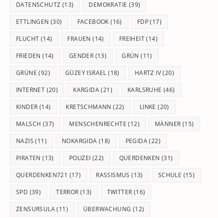
DATENSCHUTZ
(13)
DEMOKRATIE
(39)
ETTLINGEN
(30)
FACEBOOK
(16)
FDP
(17)
FLUCHT
(14)
FRAUEN
(14)
FREIHEIT
(14)
FRIEDEN
(14)
GENDER
(13)
GRÜN
(11)
GRÜNE
(92)
GÜZEY ISRAEL
(18)
HARTZ IV
(20)
INTERNET
(20)
KARGIDA
(21)
KARLSRUHE
(46)
KINDER
(14)
KRETSCHMANN
(22)
LINKE
(20)
MALSCH
(37)
MENSCHENRECHTE
(12)
MÄNNER
(15)
NAZIS
(11)
NOKARGIDA
(18)
PEGIDA
(22)
PIRATEN
(13)
POLIZEI
(22)
QUERDENKEN
(31)
QUERDENKEN721
(17)
RASSISMUS
(13)
SCHULE
(15)
SPD
(39)
TERROR
(13)
TWITTER
(16)
ZENSURSULA
(11)
ÜBERWACHUNG
(12)