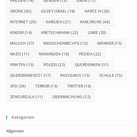
FRIEDEN
(14)
GENDER
(13)
GRÜN
(11)
GRÜNE
(92)
GÜZEY ISRAEL
(18)
HARTZ IV
(20)
INTERNET
(20)
KARGIDA
(21)
KARLSRUHE
(46)
KINDER
(14)
KRETSCHMANN
(22)
LINKE
(20)
MALSCH
(37)
MENSCHENRECHTE
(12)
MÄNNER
(15)
NAZIS
(11)
NOKARGIDA
(18)
PEGIDA
(22)
PIRATEN
(13)
POLIZEI
(22)
QUERDENKEN
(31)
QUERDENKEN721
(17)
RASSISMUS
(13)
SCHULE
(15)
SPD
(39)
TERROR
(13)
TWITTER
(16)
ZENSURSULA
(11)
ÜBERWACHUNG
(12)
Kategorien
Allgemein