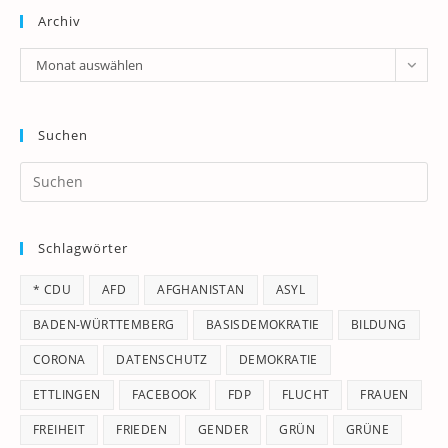
Archiv
Archiv
Monat auswählen
Suchen
Pr
Es
to
Schlagwörter
clo
th
* CDU
AFD
AFGHANISTAN
ASYL
se
pan
BADEN-WÜRTTEMBERG
BASISDEMOKRATIE
BILDUNG
CORONA
DATENSCHUTZ
DEMOKRATIE
ETTLINGEN
FACEBOOK
FDP
FLUCHT
FRAUEN
FREIHEIT
FRIEDEN
GENDER
GRÜN
GRÜNE