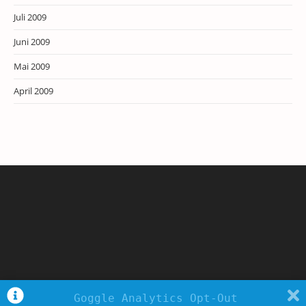
Juli 2009
Juni 2009
Mai 2009
April 2009
Goggle Analytics Opt-Out
Copyright - WordPress Theme by OceanWP