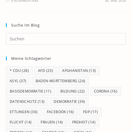
0 KOMMENTARE
30. MAI 2020
Suche Im Blog
Pr
Es
to
Meine Schlagwörter
clo
th
* CDU
(28)
AFD
(23)
AFGHANISTAN
(13)
se
pan
ASYL
(37)
BADEN-WÜRTTEMBERG
(24)
BASISDEMOKRATIE
(11)
BILDUNG
(22)
CORONA
(16)
DATENSCHUTZ
(13)
DEMOKRATIE
(39)
ETTLINGEN
(30)
FACEBOOK
(16)
FDP
(17)
FLUCHT
(14)
FRAUEN
(14)
FREIHEIT
(14)