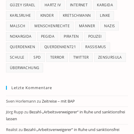
GÜZEY ISRAEL
HARTZ IV
INTERNET
KARGIDA
KARLSRUHE
KINDER
KRETSCHMANN
LINKE
MALSCH
MENSCHENRECHTE
MÄNNER
NAZIS
NOKARGIDA
PEGIDA
PIRATEN
POLIZEI
QUERDENKEN
QUERDENKEN721
RASSISMUS
SCHULE
SPD
TERROR
TWITTER
ZENSURSULA
ÜBERWACHUNG
Letzte Kommentare
Sven Horlemann
zu
Zeitreise – mit BAP
Jörg Rupp
zu
Bezahl-„Arbeitsverweigerer“ in Ruhe und sanktionsfrei
lassen
Realist
zu
Bezahl-„Arbeitsverweigerer“ in Ruhe und sanktionsfrei