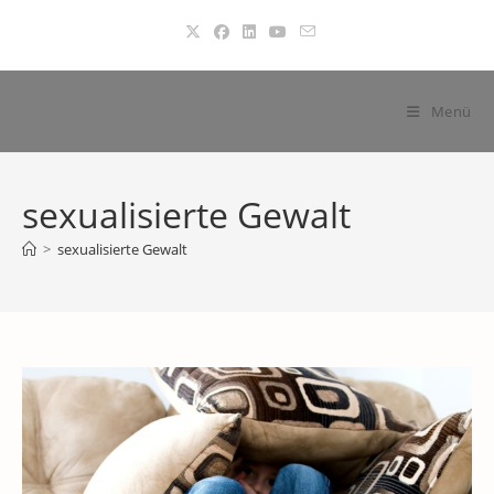
Zum
Inhalt
springen
Menü
sexualisierte Gewalt
>
sexualisierte Gewalt