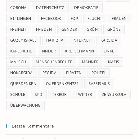
CORONA
DATENSCHUTZ
DEMOKRATIE
ETTLINGEN
FACEBOOK
FDP
FLUCHT
FRAUEN
FREIHEIT
FRIEDEN
GENDER
GRÜN
GRÜNE
GÜZEY ISRAEL
HARTZ IV
INTERNET
KARGIDA
KARLSRUHE
KINDER
KRETSCHMANN
LINKE
MALSCH
MENSCHENRECHTE
MÄNNER
NAZIS
NOKARGIDA
PEGIDA
PIRATEN
POLIZEI
QUERDENKEN
QUERDENKEN721
RASSISMUS
SCHULE
SPD
TERROR
TWITTER
ZENSURSULA
ÜBERWACHUNG
Letzte Kommentare