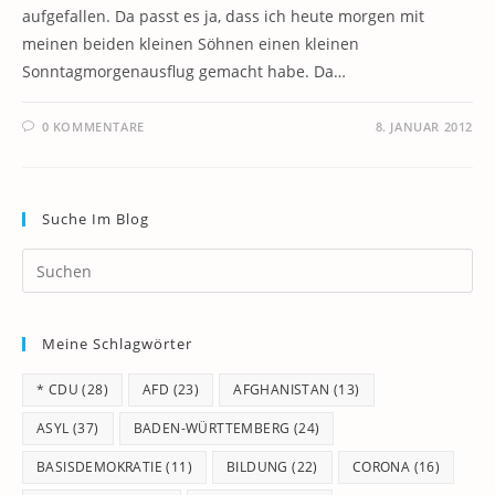
aufgefallen. Da passt es ja, dass ich heute morgen mit
meinen beiden kleinen Söhnen einen kleinen
Sonntagmorgenausflug gemacht habe. Da…
0 KOMMENTARE
8. JANUAR 2012
Suche Im Blog
Pr
Es
to
Meine Schlagwörter
clo
th
* CDU
(28)
AFD
(23)
AFGHANISTAN
(13)
se
pan
ASYL
(37)
BADEN-WÜRTTEMBERG
(24)
BASISDEMOKRATIE
(11)
BILDUNG
(22)
CORONA
(16)