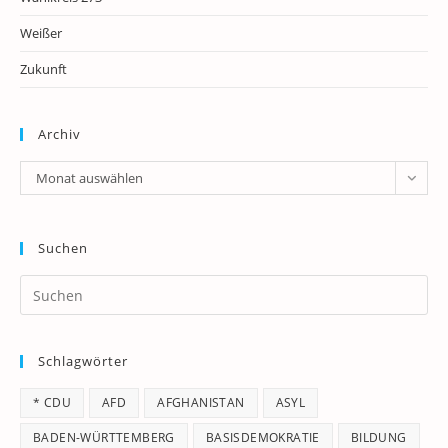
Weißer
Zukunft
Archiv
Archiv
Monat auswählen
Suchen
Pr
Es
to
Schlagwörter
clo
th
* CDU
AFD
AFGHANISTAN
ASYL
se
pan
BADEN-WÜRTTEMBERG
BASISDEMOKRATIE
BILDUNG