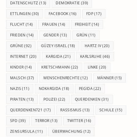
DATENSCHUTZ
(13)
DEMOKRATIE
(39)
ETTLINGEN
(30)
FACEBOOK
(16)
FDP
(17)
FLUCHT
(14)
FRAUEN
(14)
FREIHEIT
(14)
FRIEDEN
(14)
GENDER
(13)
GRÜN
(11)
GRÜNE
(92)
GÜZEY ISRAEL
(18)
HARTZ IV
(20)
INTERNET
(20)
KARGIDA
(21)
KARLSRUHE
(46)
KINDER
(14)
KRETSCHMANN
(22)
LINKE
(20)
MALSCH
(37)
MENSCHENRECHTE
(12)
MÄNNER
(15)
NAZIS
(11)
NOKARGIDA
(18)
PEGIDA
(22)
PIRATEN
(13)
POLIZEI
(22)
QUERDENKEN
(31)
QUERDENKEN721
(17)
RASSISMUS
(13)
SCHULE
(15)
SPD
(39)
TERROR
(13)
TWITTER
(16)
ZENSURSULA
(11)
ÜBERWACHUNG
(12)