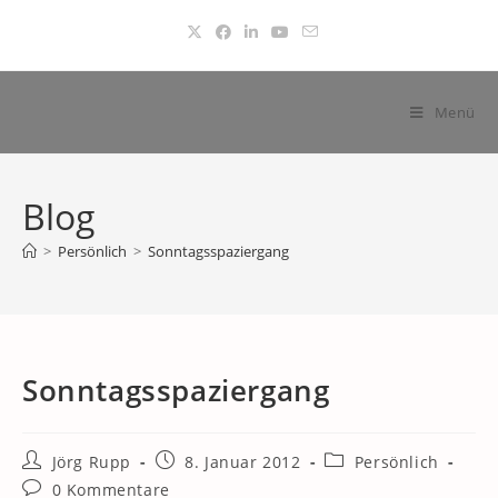
Zum
Inhalt
springen
Menü
Blog
>
Persönlich
>
Sonntagsspaziergang
Sonntagsspaziergang
Beitrags-
Beitrag
Beitrags-
Jörg Rupp
8. Januar 2012
Persönlich
Autor:
veröffentlicht:
Kategorie:
Beitrags-
0 Kommentare