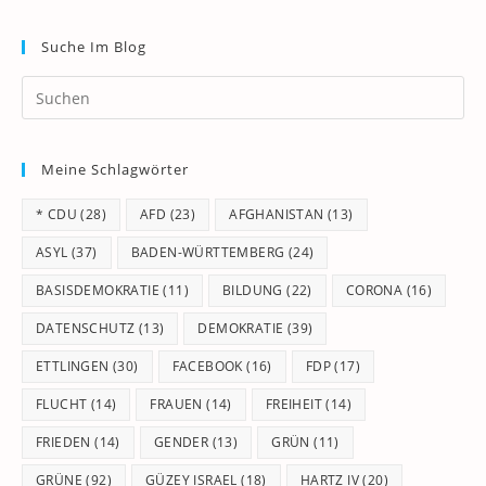
Suche Im Blog
Pr
Es
to
Meine Schlagwörter
clo
th
* CDU
(28)
AFD
(23)
AFGHANISTAN
(13)
se
pan
ASYL
(37)
BADEN-WÜRTTEMBERG
(24)
BASISDEMOKRATIE
(11)
BILDUNG
(22)
CORONA
(16)
DATENSCHUTZ
(13)
DEMOKRATIE
(39)
ETTLINGEN
(30)
FACEBOOK
(16)
FDP
(17)
FLUCHT
(14)
FRAUEN
(14)
FREIHEIT
(14)
FRIEDEN
(14)
GENDER
(13)
GRÜN
(11)
GRÜNE
(92)
GÜZEY ISRAEL
(18)
HARTZ IV
(20)