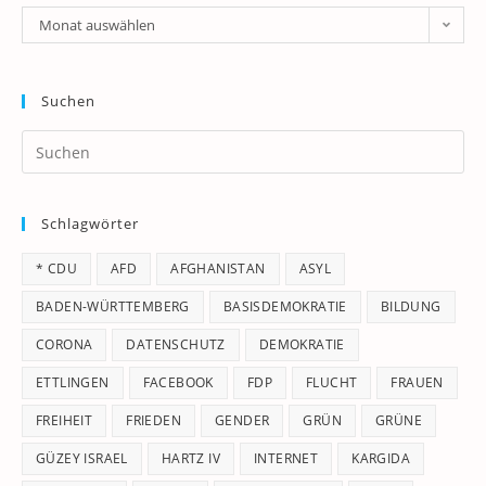
Archiv
Monat auswählen
Suchen
Pr
Es
to
Schlagwörter
clo
th
* CDU
AFD
AFGHANISTAN
ASYL
se
pan
BADEN-WÜRTTEMBERG
BASISDEMOKRATIE
BILDUNG
CORONA
DATENSCHUTZ
DEMOKRATIE
ETTLINGEN
FACEBOOK
FDP
FLUCHT
FRAUEN
FREIHEIT
FRIEDEN
GENDER
GRÜN
GRÜNE
GÜZEY ISRAEL
HARTZ IV
INTERNET
KARGIDA