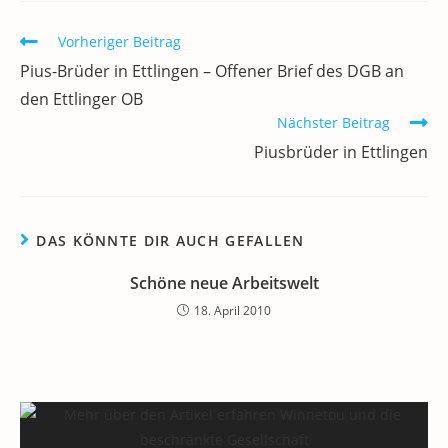
o
n
p
m
a
Weitere
Vorheriger Beitrag
o
p
Artikel
Pius-Brüder in Ettlingen – Offener Brief des DGB an
ansehen
k
den Ettlinger OB
Nächster Beitrag
Piusbrüder in Ettlingen
DAS KÖNNTE DIR AUCH GEFALLEN
Schöne neue Arbeitswelt
18. April 2010