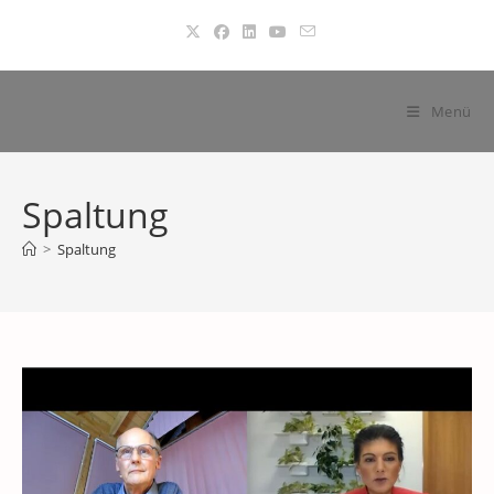
Zum
Inhalt
springen
Menü
Spaltung
>
Spaltung