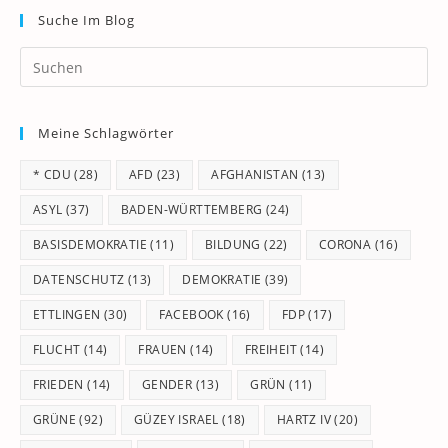
Suche Im Blog
Pr
Es
to
Meine Schlagwörter
clo
th
* CDU
(28)
AFD
(23)
AFGHANISTAN
(13)
se
pan
ASYL
(37)
BADEN-WÜRTTEMBERG
(24)
BASISDEMOKRATIE
(11)
BILDUNG
(22)
CORONA
(16)
DATENSCHUTZ
(13)
DEMOKRATIE
(39)
ETTLINGEN
(30)
FACEBOOK
(16)
FDP
(17)
FLUCHT
(14)
FRAUEN
(14)
FREIHEIT
(14)
FRIEDEN
(14)
GENDER
(13)
GRÜN
(11)
GRÜNE
(92)
GÜZEY ISRAEL
(18)
HARTZ IV
(20)