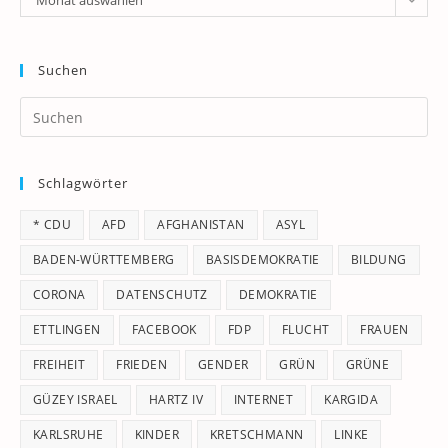
Monat auswählen
Suchen
Pr
Es
to
Schlagwörter
clo
th
* CDU
AFD
AFGHANISTAN
ASYL
se
pan
BADEN-WÜRTTEMBERG
BASISDEMOKRATIE
BILDUNG
CORONA
DATENSCHUTZ
DEMOKRATIE
ETTLINGEN
FACEBOOK
FDP
FLUCHT
FRAUEN
FREIHEIT
FRIEDEN
GENDER
GRÜN
GRÜNE
GÜZEY ISRAEL
HARTZ IV
INTERNET
KARGIDA
KARLSRUHE
KINDER
KRETSCHMANN
LINKE