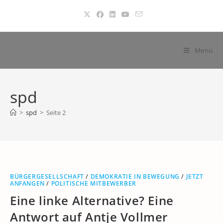
Zum
Inhalt
springen
Menü
spd
>
spd
>
Seite 2
BÜRGERGESELLSCHAFT
/
DEMOKRATIE IN BEWEGUNG
/
JETZT
ANFANGEN
/
POLITISCHE MITBEWERBER
Eine linke Alternative? Eine
Antwort auf Antje Vollmer