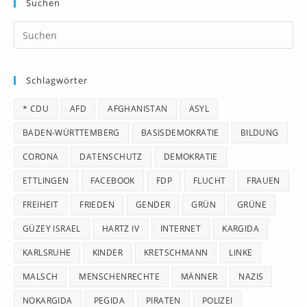
Suchen
Pr
Es
to
Schlagwörter
clo
th
* CDU
AFD
AFGHANISTAN
ASYL
se
pan
BADEN-WÜRTTEMBERG
BASISDEMOKRATIE
BILDUNG
CORONA
DATENSCHUTZ
DEMOKRATIE
ETTLINGEN
FACEBOOK
FDP
FLUCHT
FRAUEN
FREIHEIT
FRIEDEN
GENDER
GRÜN
GRÜNE
GÜZEY ISRAEL
HARTZ IV
INTERNET
KARGIDA
KARLSRUHE
KINDER
KRETSCHMANN
LINKE
MALSCH
MENSCHENRECHTE
MÄNNER
NAZIS
NOKARGIDA
PEGIDA
PIRATEN
POLIZEI