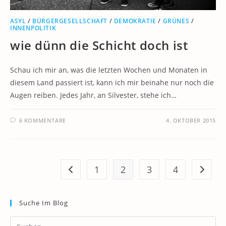
ASYL
/
BÜRGERGESELLSCHAFT
/
DEMOKRATIE
/
GRÜNES
/
INNENPOLITIK
wie dünn die Schicht doch ist
Schau ich mir an, was die letzten Wochen und Monaten in
diesem Land passiert ist, kann ich mir beinahe nur noch die
Augen reiben. Jedes Jahr, an Silvester, stehe ich…
6 KOMMENTARE
4. OKTOBER 2015
1
2
3
4
Zur vorherigen Seite
Zur näc
Suche Im Blog
Pr