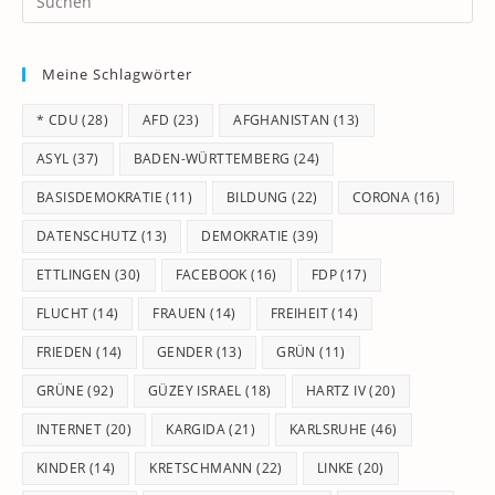
Es
to
Meine Schlagwörter
clo
th
* CDU
(28)
AFD
(23)
AFGHANISTAN
(13)
se
pan
ASYL
(37)
BADEN-WÜRTTEMBERG
(24)
BASISDEMOKRATIE
(11)
BILDUNG
(22)
CORONA
(16)
DATENSCHUTZ
(13)
DEMOKRATIE
(39)
ETTLINGEN
(30)
FACEBOOK
(16)
FDP
(17)
FLUCHT
(14)
FRAUEN
(14)
FREIHEIT
(14)
FRIEDEN
(14)
GENDER
(13)
GRÜN
(11)
GRÜNE
(92)
GÜZEY ISRAEL
(18)
HARTZ IV
(20)
INTERNET
(20)
KARGIDA
(21)
KARLSRUHE
(46)
KINDER
(14)
KRETSCHMANN
(22)
LINKE
(20)