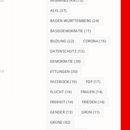
panel.
AFGHANISTAN
(13)
020
ASYL
(37)
BADEN-WÜRTTEMBERG
(24)
BASISDEMOKRATIE
(11)
BILDUNG
(22)
CORONA
(16)
DATENSCHUTZ
(13)
DEMOKRATIE
(39)
018
ETTLINGEN
(30)
FACEBOOK
(16)
FDP
(17)
FLUCHT
(14)
FRAUEN
(14)
FREIHEIT
(14)
FRIEDEN
(14)
GENDER
(13)
GRÜN
(11)
GRÜNE
(92)