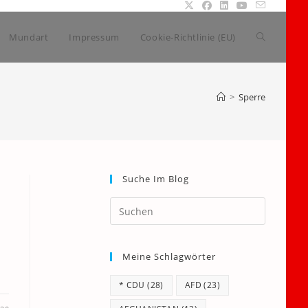
Website-
Mundart
Impressum
Cookie-Richtlinie (EU)
Suche
>
Sperre
umschalte
Suche Im Blog
Press
Escape
to
Meine Schlagwörter
close
the
* CDU
(28)
AFD
(23)
search