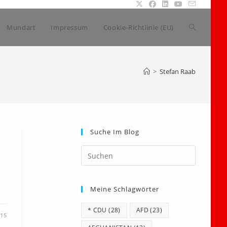
Website-
Mundart
Impressum
Cookie-Richtlinie (EU)
Suche
>
Stefan Raab
umschalte
Suche Im Blog
Press
Escape
to
Meine Schlagwörter
close
the
* CDU
(28)
AFD
(23)
search
015