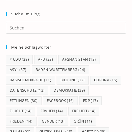
Suche Im Blog
Pr
Es
to
Meine Schlagwörter
clo
th
* CDU
(28)
AFD
(23)
AFGHANISTAN
(13)
se
pan
ASYL
(37)
BADEN-WÜRTTEMBERG
(24)
BASISDEMOKRATIE
(11)
BILDUNG
(22)
CORONA
(16)
DATENSCHUTZ
(13)
DEMOKRATIE
(39)
ETTLINGEN
(30)
FACEBOOK
(16)
FDP
(17)
FLUCHT
(14)
FRAUEN
(14)
FREIHEIT
(14)
FRIEDEN
(14)
GENDER
(13)
GRÜN
(11)
GRÜNE
(92)
GÜZEY ISRAEL
(18)
HARTZ IV
(20)