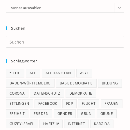
Archiv
Monat auswählen
Suchen
Pr
Es
to
Schlagwörter
clo
th
* CDU
AFD
AFGHANISTAN
ASYL
se
pan
BADEN-WÜRTTEMBERG
BASISDEMOKRATIE
BILDUNG
CORONA
DATENSCHUTZ
DEMOKRATIE
ETTLINGEN
FACEBOOK
FDP
FLUCHT
FRAUEN
FREIHEIT
FRIEDEN
GENDER
GRÜN
GRÜNE
GÜZEY ISRAEL
HARTZ IV
INTERNET
KARGIDA