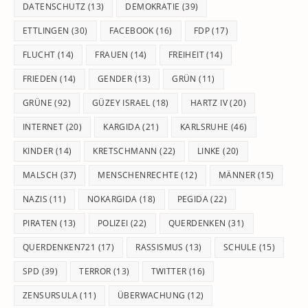
DATENSCHUTZ
(13)
DEMOKRATIE
(39)
ETTLINGEN
(30)
FACEBOOK
(16)
FDP
(17)
FLUCHT
(14)
FRAUEN
(14)
FREIHEIT
(14)
FRIEDEN
(14)
GENDER
(13)
GRÜN
(11)
GRÜNE
(92)
GÜZEY ISRAEL
(18)
HARTZ IV
(20)
INTERNET
(20)
KARGIDA
(21)
KARLSRUHE
(46)
KINDER
(14)
KRETSCHMANN
(22)
LINKE
(20)
MALSCH
(37)
MENSCHENRECHTE
(12)
MÄNNER
(15)
NAZIS
(11)
NOKARGIDA
(18)
PEGIDA
(22)
PIRATEN
(13)
POLIZEI
(22)
QUERDENKEN
(31)
QUERDENKEN721
(17)
RASSISMUS
(13)
SCHULE
(15)
SPD
(39)
TERROR
(13)
TWITTER
(16)
ZENSURSULA
(11)
ÜBERWACHUNG
(12)