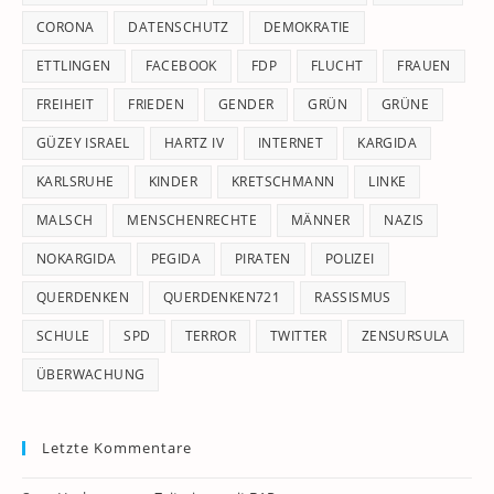
CORONA
DATENSCHUTZ
DEMOKRATIE
ETTLINGEN
FACEBOOK
FDP
FLUCHT
FRAUEN
FREIHEIT
FRIEDEN
GENDER
GRÜN
GRÜNE
GÜZEY ISRAEL
HARTZ IV
INTERNET
KARGIDA
KARLSRUHE
KINDER
KRETSCHMANN
LINKE
MALSCH
MENSCHENRECHTE
MÄNNER
NAZIS
NOKARGIDA
PEGIDA
PIRATEN
POLIZEI
QUERDENKEN
QUERDENKEN721
RASSISMUS
SCHULE
SPD
TERROR
TWITTER
ZENSURSULA
ÜBERWACHUNG
Letzte Kommentare