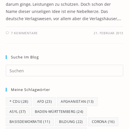
darum ginge, Leistungen zu schützen. Doch schon der
Name dieser unseligen Idee ist eine Nebelkerze. Das
deutsche Verlagswesen, vor allem aber die Verlagshäuser,…
7 KOMMENTARE
21. FEBRUAR 2013
Suche Im Blog
Pr
Es
to
Meine Schlagwörter
clo
th
* CDU
(28)
AFD
(23)
AFGHANISTAN
(13)
se
pan
ASYL
(37)
BADEN-WÜRTTEMBERG
(24)
BASISDEMOKRATIE
(11)
BILDUNG
(22)
CORONA
(16)