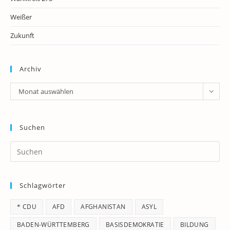
Weißer
Zukunft
Archiv
Archiv
Monat auswählen
Suchen
Pr
Es
to
Schlagwörter
clo
th
* CDU
AFD
AFGHANISTAN
ASYL
se
pan
BADEN-WÜRTTEMBERG
BASISDEMOKRATIE
BILDUNG