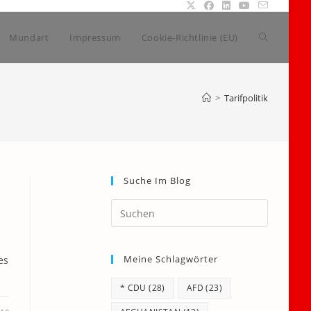
Website-
Mundart
Impressum
Cookie-Richtlinie (EU)
Suche
>
Tarifpolitik
umschalte
Suche Im Blog
Press
Escape
to
Meine Schlagwörter
close
es
the
* CDU
(28)
AFD
(23)
search