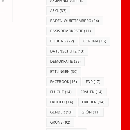
panel.
AFGHANISTAN
(13)
010
ASYL
(37)
BADEN-WÜRTTEMBERG
(24)
BASISDEMOKRATIE
(11)
BILDUNG
(22)
CORONA
(16)
DATENSCHUTZ
(13)
DEMOKRATIE
(39)
ETTLINGEN
(30)
FACEBOOK
(16)
FDP
(17)
FLUCHT
(14)
FRAUEN
(14)
FREIHEIT
(14)
FRIEDEN
(14)
GENDER
(13)
GRÜN
(11)
GRÜNE
(92)