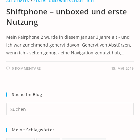
ALLGEMEIN
/
SOZIAL UND WIRTSCHAFTLICH
Shiftphone – unboxed und erste
Nutzung
Mein Fairphone 2 wurde in diesem Januar 3 Jahre alt - und
ich war zunehmend genervt davon. Genervt von Abstürzen,
wenn ich - selten genug - eine Navigation genutzt hab,…
0 KOMMENTARE
15. MAI 2019
Suche Im Blog
Pr
Es
to
Meine Schlagwörter
clo
th