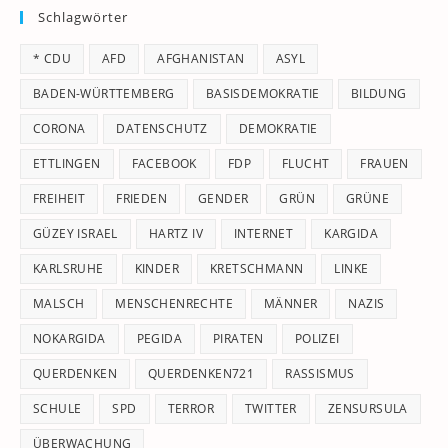
Schlagwörter
clo
th
* CDU
AFD
AFGHANISTAN
ASYL
se
pan
BADEN-WÜRTTEMBERG
BASISDEMOKRATIE
BILDUNG
CORONA
DATENSCHUTZ
DEMOKRATIE
ETTLINGEN
FACEBOOK
FDP
FLUCHT
FRAUEN
FREIHEIT
FRIEDEN
GENDER
GRÜN
GRÜNE
GÜZEY ISRAEL
HARTZ IV
INTERNET
KARGIDA
KARLSRUHE
KINDER
KRETSCHMANN
LINKE
MALSCH
MENSCHENRECHTE
MÄNNER
NAZIS
NOKARGIDA
PEGIDA
PIRATEN
POLIZEI
QUERDENKEN
QUERDENKEN721
RASSISMUS
SCHULE
SPD
TERROR
TWITTER
ZENSURSULA
ÜBERWACHUNG