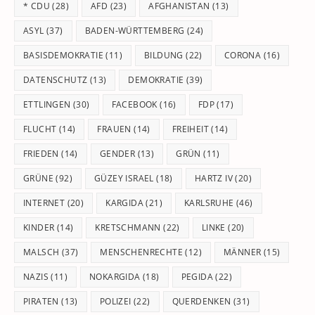
* CDU
(28)
AFD
(23)
AFGHANISTAN
(13)
se
pan
ASYL
(37)
BADEN-WÜRTTEMBERG
(24)
BASISDEMOKRATIE
(11)
BILDUNG
(22)
CORONA
(16)
DATENSCHUTZ
(13)
DEMOKRATIE
(39)
ETTLINGEN
(30)
FACEBOOK
(16)
FDP
(17)
FLUCHT
(14)
FRAUEN
(14)
FREIHEIT
(14)
FRIEDEN
(14)
GENDER
(13)
GRÜN
(11)
GRÜNE
(92)
GÜZEY ISRAEL
(18)
HARTZ IV
(20)
INTERNET
(20)
KARGIDA
(21)
KARLSRUHE
(46)
KINDER
(14)
KRETSCHMANN
(22)
LINKE
(20)
MALSCH
(37)
MENSCHENRECHTE
(12)
MÄNNER
(15)
NAZIS
(11)
NOKARGIDA
(18)
PEGIDA
(22)
PIRATEN
(13)
POLIZEI
(22)
QUERDENKEN
(31)