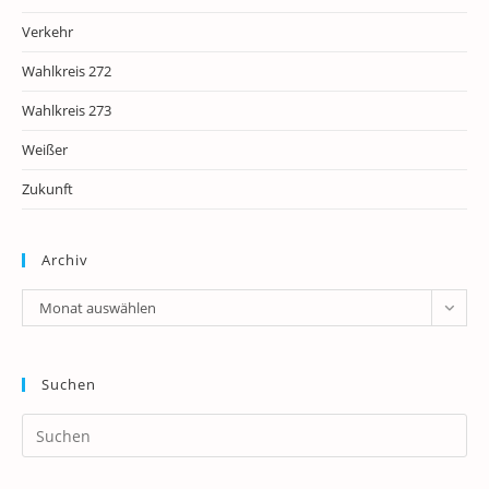
Verkehr
Wahlkreis 272
Wahlkreis 273
Weißer
Zukunft
Archiv
Archiv
Monat auswählen
Suchen
Pr
Es
to