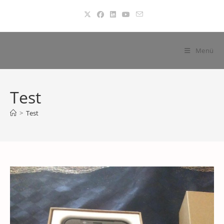
Zum
Inhalt
springen
Menü
Test
>
Test