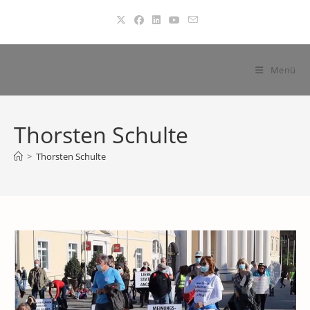
Zum
Inhalt
springen
Menü
Thorsten Schulte
>
Thorsten Schulte