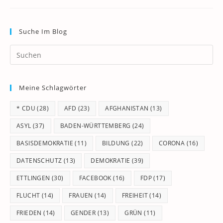
Suche Im Blog
Pr
Es
to
Meine Schlagwörter
clo
th
* CDU
(28)
AFD
(23)
AFGHANISTAN
(13)
se
pan
ASYL
(37)
BADEN-WÜRTTEMBERG
(24)
BASISDEMOKRATIE
(11)
BILDUNG
(22)
CORONA
(16)
DATENSCHUTZ
(13)
DEMOKRATIE
(39)
ETTLINGEN
(30)
FACEBOOK
(16)
FDP
(17)
FLUCHT
(14)
FRAUEN
(14)
FREIHEIT
(14)
FRIEDEN
(14)
GENDER
(13)
GRÜN
(11)