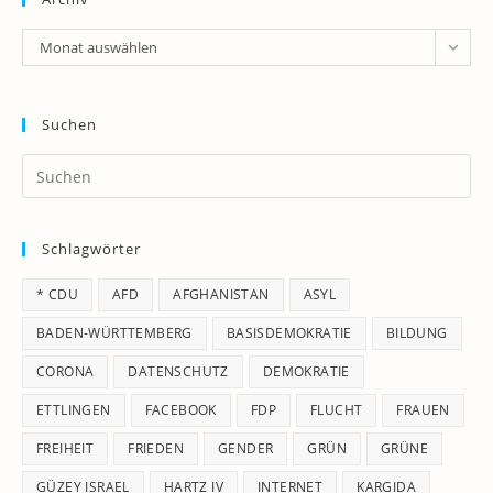
Archiv
Monat auswählen
Suchen
Pr
Es
to
Schlagwörter
clo
th
* CDU
AFD
AFGHANISTAN
ASYL
se
pan
BADEN-WÜRTTEMBERG
BASISDEMOKRATIE
BILDUNG
CORONA
DATENSCHUTZ
DEMOKRATIE
ETTLINGEN
FACEBOOK
FDP
FLUCHT
FRAUEN
FREIHEIT
FRIEDEN
GENDER
GRÜN
GRÜNE
GÜZEY ISRAEL
HARTZ IV
INTERNET
KARGIDA