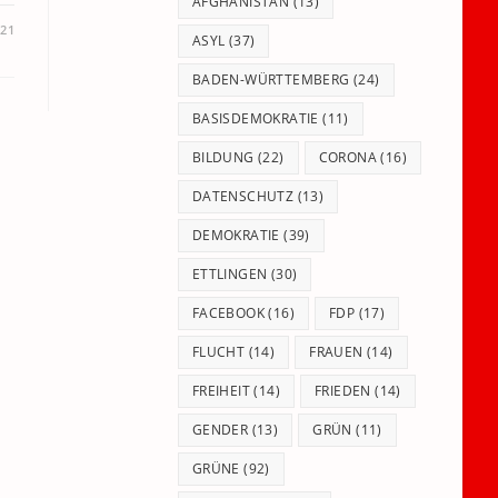
panel.
AFGHANISTAN
(13)
021
ASYL
(37)
BADEN-WÜRTTEMBERG
(24)
BASISDEMOKRATIE
(11)
BILDUNG
(22)
CORONA
(16)
DATENSCHUTZ
(13)
DEMOKRATIE
(39)
ETTLINGEN
(30)
FACEBOOK
(16)
FDP
(17)
FLUCHT
(14)
FRAUEN
(14)
FREIHEIT
(14)
FRIEDEN
(14)
GENDER
(13)
GRÜN
(11)
GRÜNE
(92)