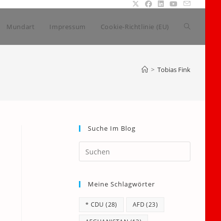
Website-
Mundart
Impressum
Cookie-Richtlinie (EU)
Suche
>
Tobias Fink
umschalte
Suche Im Blog
Press
Escape
to
Meine Schlagwörter
close
the
* CDU
(28)
AFD
(23)
search