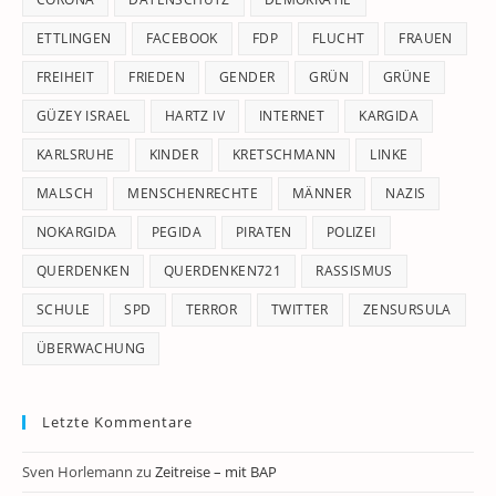
ETTLINGEN
FACEBOOK
FDP
FLUCHT
FRAUEN
FREIHEIT
FRIEDEN
GENDER
GRÜN
GRÜNE
GÜZEY ISRAEL
HARTZ IV
INTERNET
KARGIDA
KARLSRUHE
KINDER
KRETSCHMANN
LINKE
MALSCH
MENSCHENRECHTE
MÄNNER
NAZIS
NOKARGIDA
PEGIDA
PIRATEN
POLIZEI
QUERDENKEN
QUERDENKEN721
RASSISMUS
SCHULE
SPD
TERROR
TWITTER
ZENSURSULA
ÜBERWACHUNG
Letzte Kommentare
Sven Horlemann
zu
Zeitreise – mit BAP