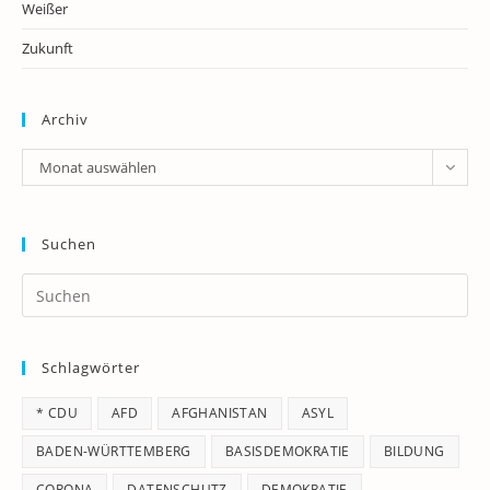
Weißer
Zukunft
Archiv
Archiv
Monat auswählen
Suchen
Pr
Es
to
Schlagwörter
clo
th
* CDU
AFD
AFGHANISTAN
ASYL
se
pan
BADEN-WÜRTTEMBERG
BASISDEMOKRATIE
BILDUNG
CORONA
DATENSCHUTZ
DEMOKRATIE