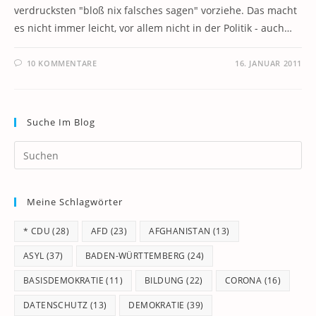
verdrucksten "bloß nix falsches sagen" vorziehe. Das macht
es nicht immer leicht, vor allem nicht in der Politik - auch…
10 KOMMENTARE
16. JANUAR 2011
Suche Im Blog
Pr
Es
to
Meine Schlagwörter
clo
th
* CDU
(28)
AFD
(23)
AFGHANISTAN
(13)
se
pan
ASYL
(37)
BADEN-WÜRTTEMBERG
(24)
BASISDEMOKRATIE
(11)
BILDUNG
(22)
CORONA
(16)
DATENSCHUTZ
(13)
DEMOKRATIE
(39)