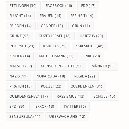
ETTLINGEN
(30)
FACEBOOK
(16)
FDP
(17)
FLUCHT
(14)
FRAUEN
(14)
FREIHEIT
(14)
FRIEDEN
(14)
GENDER
(13)
GRÜN
(11)
GRÜNE
(92)
GÜZEY ISRAEL
(18)
HARTZ IV
(20)
INTERNET
(20)
KARGIDA
(21)
KARLSRUHE
(46)
KINDER
(14)
KRETSCHMANN
(22)
LINKE
(20)
MALSCH
(37)
MENSCHENRECHTE
(12)
MÄNNER
(15)
NAZIS
(11)
NOKARGIDA
(18)
PEGIDA
(22)
PIRATEN
(13)
POLIZEI
(22)
QUERDENKEN
(31)
QUERDENKEN721
(17)
RASSISMUS
(13)
SCHULE
(15)
SPD
(39)
TERROR
(13)
TWITTER
(16)
ZENSURSULA
(11)
ÜBERWACHUNG
(12)