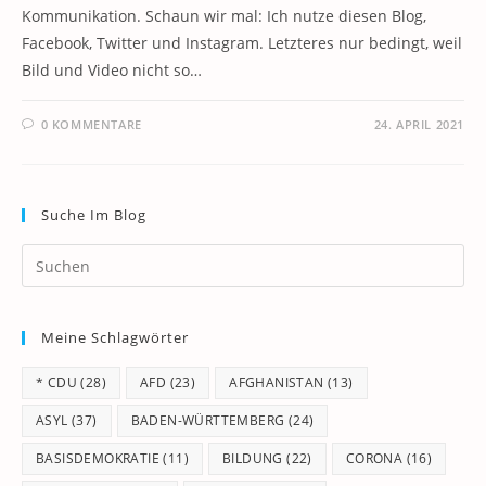
Kommunikation. Schaun wir mal: Ich nutze diesen Blog,
Facebook, Twitter und Instagram. Letzteres nur bedingt, weil
Bild und Video nicht so…
0 KOMMENTARE
24. APRIL 2021
Suche Im Blog
Pr
Es
to
Meine Schlagwörter
clo
th
* CDU
(28)
AFD
(23)
AFGHANISTAN
(13)
se
pan
ASYL
(37)
BADEN-WÜRTTEMBERG
(24)
BASISDEMOKRATIE
(11)
BILDUNG
(22)
CORONA
(16)