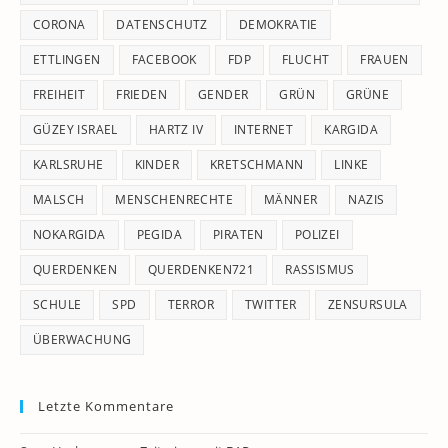
CORONA
DATENSCHUTZ
DEMOKRATIE
ETTLINGEN
FACEBOOK
FDP
FLUCHT
FRAUEN
FREIHEIT
FRIEDEN
GENDER
GRÜN
GRÜNE
GÜZEY ISRAEL
HARTZ IV
INTERNET
KARGIDA
KARLSRUHE
KINDER
KRETSCHMANN
LINKE
MALSCH
MENSCHENRECHTE
MÄNNER
NAZIS
NOKARGIDA
PEGIDA
PIRATEN
POLIZEI
QUERDENKEN
QUERDENKEN721
RASSISMUS
SCHULE
SPD
TERROR
TWITTER
ZENSURSULA
ÜBERWACHUNG
Letzte Kommentare