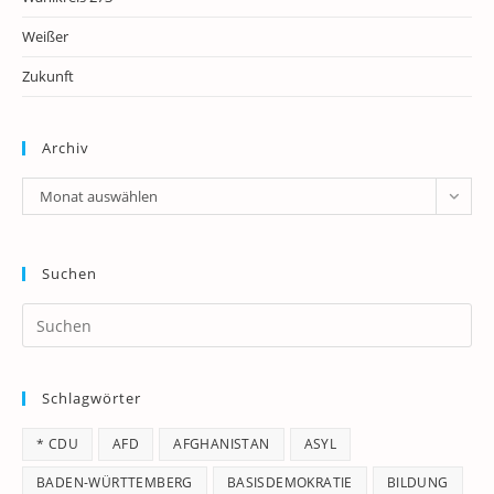
Weißer
Zukunft
Archiv
Archiv
Monat auswählen
Suchen
Pr
Es
to
Schlagwörter
clo
th
* CDU
AFD
AFGHANISTAN
ASYL
se
pan
BADEN-WÜRTTEMBERG
BASISDEMOKRATIE
BILDUNG