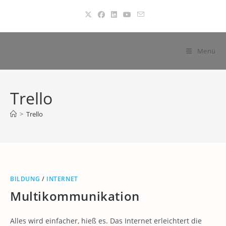
Zum
Inhalt
springen
Menü
Trello
>
Trello
BILDUNG
/
INTERNET
Multikommunikation
Alles wird einfacher, hieß es. Das Internet erleichtert die