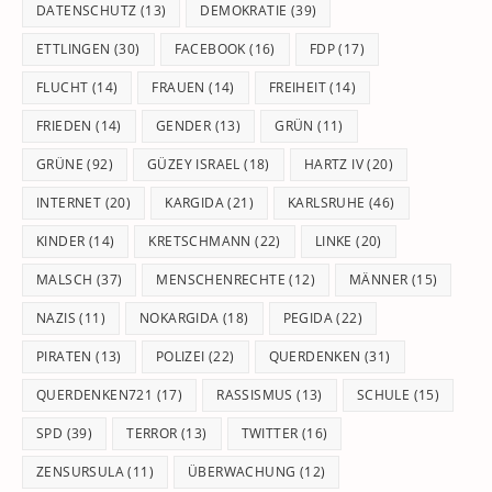
DATENSCHUTZ
(13)
DEMOKRATIE
(39)
ETTLINGEN
(30)
FACEBOOK
(16)
FDP
(17)
FLUCHT
(14)
FRAUEN
(14)
FREIHEIT
(14)
FRIEDEN
(14)
GENDER
(13)
GRÜN
(11)
GRÜNE
(92)
GÜZEY ISRAEL
(18)
HARTZ IV
(20)
INTERNET
(20)
KARGIDA
(21)
KARLSRUHE
(46)
KINDER
(14)
KRETSCHMANN
(22)
LINKE
(20)
MALSCH
(37)
MENSCHENRECHTE
(12)
MÄNNER
(15)
NAZIS
(11)
NOKARGIDA
(18)
PEGIDA
(22)
PIRATEN
(13)
POLIZEI
(22)
QUERDENKEN
(31)
QUERDENKEN721
(17)
RASSISMUS
(13)
SCHULE
(15)
SPD
(39)
TERROR
(13)
TWITTER
(16)
ZENSURSULA
(11)
ÜBERWACHUNG
(12)