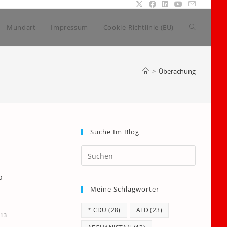
Website-
Mundart
Impressum
Cookie-Richtlinie (EU)
Suche
>
Überachung
umschalte
Suche Im Blog
Press
Escape
to
b
Meine Schlagwörter
close
the
* CDU
(28)
AFD
(23)
search
013