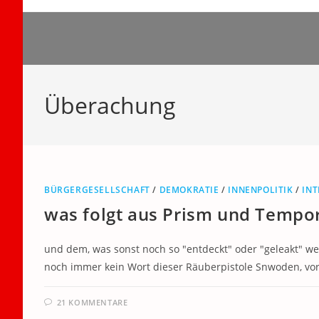
Zum
Inhalt
springen
Überachung
BÜRGERGESELLSCHAFT
/
DEMOKRATIE
/
INNENPOLITIK
/
IN
was folgt aus Prism und Tempo
und dem, was sonst noch so "entdeckt" oder "geleakt" we
noch immer kein Wort dieser Räuberpistole Snwoden, vo
21 KOMMENTARE