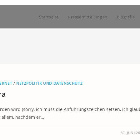
Startseite
Pressemitteilungen
Biografie
TERNET
/
NETZPOLITIK UND DATENSCHUTZ
ra
rden wird (sorry, ich muss die Anführungszeichen setzen, ich glau
r allem, nachdem er…
30. JUNI 2