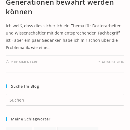
Generationen bewahrt werden
können
Ich weiß, dass dies sicherlich ein Thema für Doktorarbeiten
und Wissenschaftler mit dem entsprechenden Fachbegriff
ist - aber ein paar Gedanken habe ich mir schon über die
Problematik, wie eine…
2 KOMMENTARE
7. AUGUST 2016
Suche Im Blog
Pr
Es
to
Meine Schlagwörter
clo
th