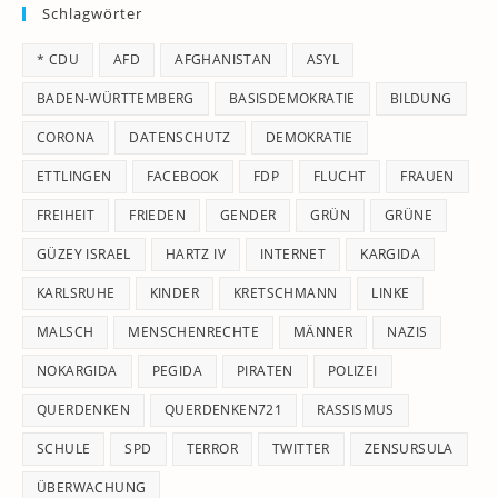
Schlagwörter
clo
th
* CDU
AFD
AFGHANISTAN
ASYL
se
pan
BADEN-WÜRTTEMBERG
BASISDEMOKRATIE
BILDUNG
CORONA
DATENSCHUTZ
DEMOKRATIE
ETTLINGEN
FACEBOOK
FDP
FLUCHT
FRAUEN
FREIHEIT
FRIEDEN
GENDER
GRÜN
GRÜNE
GÜZEY ISRAEL
HARTZ IV
INTERNET
KARGIDA
KARLSRUHE
KINDER
KRETSCHMANN
LINKE
MALSCH
MENSCHENRECHTE
MÄNNER
NAZIS
NOKARGIDA
PEGIDA
PIRATEN
POLIZEI
QUERDENKEN
QUERDENKEN721
RASSISMUS
SCHULE
SPD
TERROR
TWITTER
ZENSURSULA
ÜBERWACHUNG