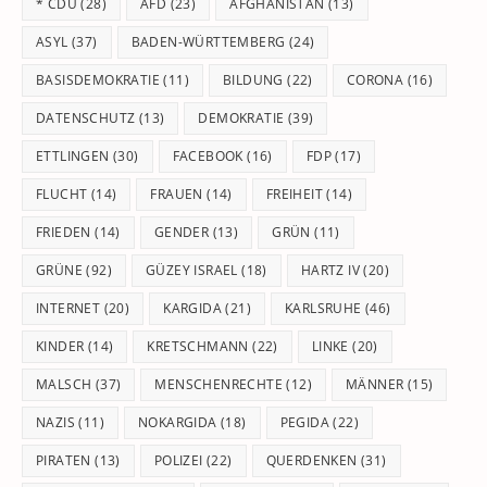
* CDU
(28)
AFD
(23)
AFGHANISTAN
(13)
se
pan
ASYL
(37)
BADEN-WÜRTTEMBERG
(24)
BASISDEMOKRATIE
(11)
BILDUNG
(22)
CORONA
(16)
DATENSCHUTZ
(13)
DEMOKRATIE
(39)
ETTLINGEN
(30)
FACEBOOK
(16)
FDP
(17)
FLUCHT
(14)
FRAUEN
(14)
FREIHEIT
(14)
FRIEDEN
(14)
GENDER
(13)
GRÜN
(11)
GRÜNE
(92)
GÜZEY ISRAEL
(18)
HARTZ IV
(20)
INTERNET
(20)
KARGIDA
(21)
KARLSRUHE
(46)
KINDER
(14)
KRETSCHMANN
(22)
LINKE
(20)
MALSCH
(37)
MENSCHENRECHTE
(12)
MÄNNER
(15)
NAZIS
(11)
NOKARGIDA
(18)
PEGIDA
(22)
PIRATEN
(13)
POLIZEI
(22)
QUERDENKEN
(31)