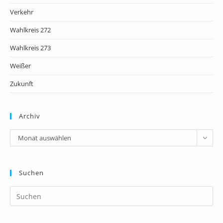
Verkehr
Wahlkreis 272
Wahlkreis 273
Weißer
Zukunft
Archiv
Archiv
Monat auswählen
Suchen
Pr
Es
to