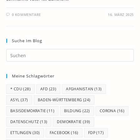
0 KOMMENTARE
16. MÄRZ 2025
Suche Im Blog
Pr
Es
to
Meine Schlagwörter
clo
th
* CDU
(28)
AFD
(23)
AFGHANISTAN
(13)
se
pan
ASYL
(37)
BADEN-WÜRTTEMBERG
(24)
BASISDEMOKRATIE
(11)
BILDUNG
(22)
CORONA
(16)
DATENSCHUTZ
(13)
DEMOKRATIE
(39)
ETTLINGEN
(30)
FACEBOOK
(16)
FDP
(17)