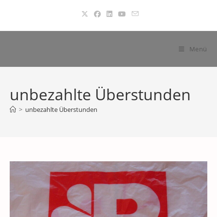
Zum
Inhalt
springen
Menü
unbezahlte Überstunden
>
unbezahlte Überstunden