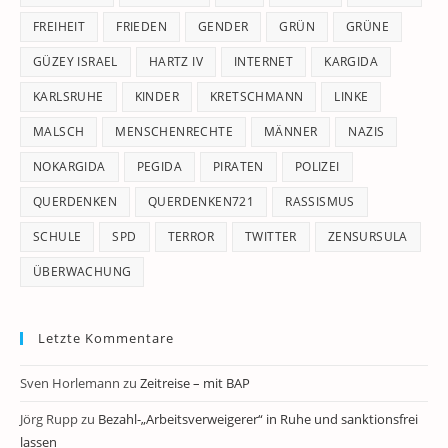
FREIHEIT
FRIEDEN
GENDER
GRÜN
GRÜNE
GÜZEY ISRAEL
HARTZ IV
INTERNET
KARGIDA
KARLSRUHE
KINDER
KRETSCHMANN
LINKE
MALSCH
MENSCHENRECHTE
MÄNNER
NAZIS
NOKARGIDA
PEGIDA
PIRATEN
POLIZEI
QUERDENKEN
QUERDENKEN721
RASSISMUS
SCHULE
SPD
TERROR
TWITTER
ZENSURSULA
ÜBERWACHUNG
Letzte Kommentare
Sven Horlemann
zu
Zeitreise – mit BAP
Jörg Rupp
zu
Bezahl-„Arbeitsverweigerer“ in Ruhe und sanktionsfrei
lassen