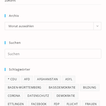
Zukunft
Archiv
Archiv
Monat auswählen
Suchen
Pr
Es
to
Schlagwörter
clo
th
* CDU
AFD
AFGHANISTAN
ASYL
se
pan
BADEN-WÜRTTEMBERG
BASISDEMOKRATIE
BILDUNG
CORONA
DATENSCHUTZ
DEMOKRATIE
ETTLINGEN
FACEBOOK
FDP
FLUCHT
FRAUEN