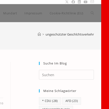
Website-
Mundart
Impressum
Cookie-Richtlinie (EU)
Suche
>
ungeschützter Geschlchtsverkehr
umschalte
Suche Im Blog
Press
Escape
to
Meine Schlagwörter
close
the
* CDU
(28)
AFD
(23)
search
010