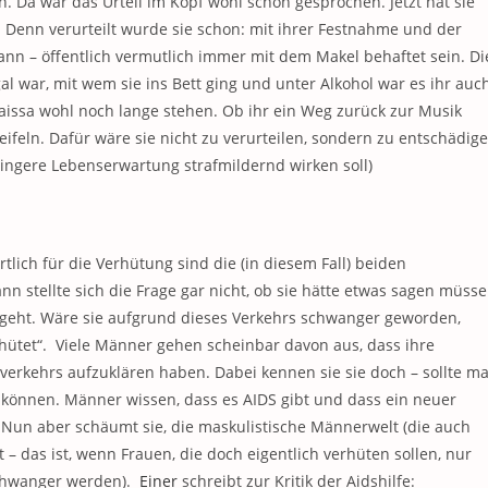
n. Da war das Urteil im Kopf wohl schon gesprochen. Jetzt hat sie
 Denn verurteilt wurde sie schon: mit ihrer Festnahme und der
ann – öffentlich vermutlich immer mit dem Makel behaftet sein. Di
gal war, mit wem sie ins Bett ging und unter Alkohol war es ihr auc
naissa wohl noch lange stehen. Ob ihr ein Weg zurück zur Musik
eifeln. Dafür wäre sie nicht zu verurteilen, sondern zu entschädige
ringere Lebenserwartung strafmildernd wirken soll)
ortlich für die Verhütung sind die (in diesem Fall) beiden
n stellte sich die Frage gar nicht, ob sie hätte etwas sagen müsse
hergeht. Wäre sie aufgrund dieses Verkehrs schwanger geworden,
rhütet“. Viele Männer gehen scheinbar davon aus, dass ihre
sverkehrs aufzuklären haben. Dabei kennen sie sie doch – sollte m
önnen. Männer wissen, dass es AIDS gibt und dass ein neuer
. Nun aber schäumt sie, die maskulistische Männerwelt (die auch
 das ist, wenn Frauen, die doch eigentlich verhüten sollen, nur
schwanger werden).
Einer
schreibt zur Kritik der Aidshilfe: