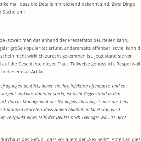
enke mal, dass die Details hinreichend bekannt sind. Zwei Dinge
er Sache um:
nde (soweit man das anhand der Pressefotos beurteilen kann),
ls“ große Popularität erfuhr, andererseits offenbar, soviel kann d
chein nicht wirklich zurecht gekommen ist. Jetzt stand sie vor
d auf die Geschichte dieser Frau. Teilweise genüsslich. Respektvoll
m in diesem
taz-Artikel
.
efragungen deutlich, denen sie ihre Infektion offenbarte, und es
 vorgeht und was dahinter steckt, ist nicht Gegenstand in den
uck durchs Management der No Angels, dass Angst oder das teils
situationen brachten, dass zudem Alkohol im Spiel war, wird
m Zeitpunkt eines Teils der Delikte noch Teenager war, ist nicht
urchaus das Gefühl, dass vor allem der „Sex Sells“- Anteil an dies