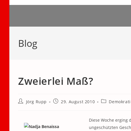
Zum
Inhalt
springen
Blog
Zweierlei Maß?
Beitrags-
Beitrag
Beitrags-
Jörg Rupp
29. August 2010
Demokrati
Autor:
veröffentlicht:
Kategorie:
Diese Woche erging d
ungeschützten Geschl