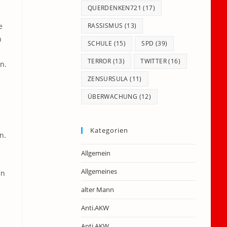
QUERDENKEN721
(17)
e
RASSISMUS
(13)
h
SCHULE
(15)
SPD
(39)
TERROR
(13)
TWITTER
(16)
n.
ZENSURSULA
(11)
ÜBERWACHUNG
(12)
Kategorien
n.
Allgemein
Allgemeines
an
alter Mann
Anti.AKW
Anti.AKW