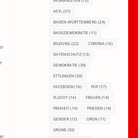
panel.
AFGHANISTAN
(13)
ASYL
(37)
BADEN-WÜRTTEMBERG
(24)
BASISDEMOKRATIE
(11)
BILDUNG
(22)
CORONA
(16)
er
DATENSCHUTZ
(13)
e
DEMOKRATIE
(39)
ETTLINGEN
(30)
FACEBOOK
(16)
FDP
(17)
FLUCHT
(14)
FRAUEN
(14)
FREIHEIT
(14)
FRIEDEN
(14)
GENDER
(13)
GRÜN
(11)
GRÜNE
(92)
er