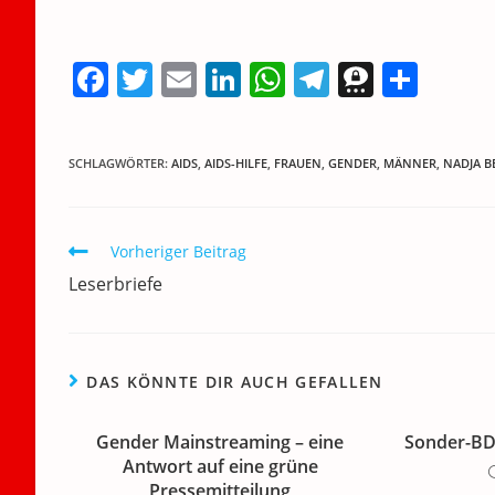
F
T
E
Li
W
T
T
T
a
w
m
n
h
el
h
ei
c
itt
ai
k
at
e
re
le
SCHLAGWÖRTER
:
AIDS
,
AIDS-HILFE
,
FRAUEN
,
GENDER
,
MÄNNER
,
NADJA B
e
er
l
e
s
gr
e
n
b
dI
A
a
m
o
n
p
m
a
Weitere
Vorheriger Beitrag
Artikel
o
p
Leserbriefe
ansehen
k
DAS KÖNNTE DIR AUCH GEFALLEN
Gender Mainstreaming – eine
Sonder-BD
Antwort auf eine grüne
Pressemitteilung