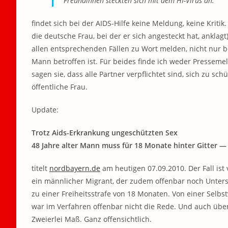
Freundinnen steckten sich mit dem HI-Virus an.
findet sich bei der AIDS-Hilfe keine Meldung, keine Kritik.
die deutsche Frau, bei der er sich angesteckt hat, anklag
allen entsprechenden Fällen zu Wort melden, nicht nur b
Mann betroffen ist. Für beides finde ich weder Presseme
sagen sie, dass alle Partner verpflichtet sind, sich zu sch
öffentliche Frau.
Update:
Trotz Aids-Erkrankung ungeschützten Sex
48 Jahre alter Mann muss für 18 Monate hinter Gitter —
titelt
nordbayern.de
am heutigen 07.09.2010. Der Fall ist
ein männlicher Migrant, der zudem offenbar noch Unters
zu einer Freiheitsstrafe von 18 Monaten. Von einer Selb
war im Verfahren offenbar nicht die Rede. Und auch über
Zweierlei Maß. Ganz offensichtlich.