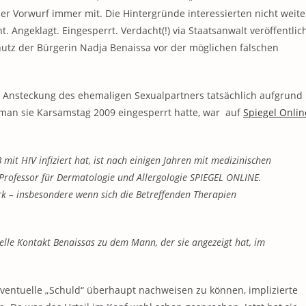
r Vorwurf immer mit. Die Hintergründe interessierten nicht weite
Angeklagt. Eingesperrt. Verdacht(!) via Staatsanwalt veröffentlich
utz der Bürgerin Nadja Benaissa vor der möglichen falschen
ie Ansteckung des ehemaligen Sexualpartners tatsächlich aufgrund
s man sie Karsamstag 2009 eingesperrt hatte, war auf
Spiegel Onlin
mit HIV infiziert hat, ist nach einigen Jahren mit medizinischen
 Professor für Dermatologie und Allergologie SPIEGEL ONLINE.
rk – insbesondere wenn sich die Betreffenden Therapien
xuelle Kontakt Benaissas zu dem Mann, der sie angezeigt hat, im
 eventuelle „Schuld“ überhaupt nachweisen zu können, implizierte