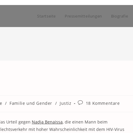
Startseite
Pressemitteilungen
Biografie
Beitrags-
e
/
Familie und Gender
/
Justiz
18 Kommentare
Kommentare:
as Urteil gegen
Nadja Benaissa
, die einen Mann beim
echtsverkehr mit hoher Wahrscheinlichkeit mit dem HIV-Virus