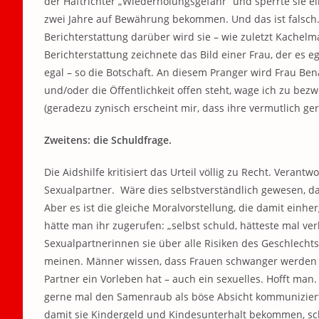
der Haftrichter „Wiederholungsgefahr“ und sperrte sie ei
zwei Jahre auf Bewährung bekommen. Und das ist falsch.
Berichterstattung darüber wird sie – wie zuletzt Kachelm
Berichterstattung zeichnete das Bild einer Frau, der es e
egal – so die Botschaft. An diesem Pranger wird Frau Be
und/oder die Öffentlichkeit offen steht, wage ich zu bezw
(geradezu zynisch erscheint mir, dass ihre vermutlich ge
Zweitens: die Schuldfrage.
Die Aidshilfe kritisiert das Urteil völlig zu Recht. Verantw
Sexualpartner. Wäre dies selbstverständlich gewesen, dan
Aber es ist die gleiche Moralvorstellung, die damit ein
hätte man ihr zugerufen: „selbst schuld, hätteste mal ve
Sexualpartnerinnen sie über alle Risiken des Geschlecht
meinen. Männer wissen, dass Frauen schwanger werden k
Partner ein Vorleben hat – auch ein sexuelles. Hofft man
gerne mal den Samenraub als böse Absicht kommuniziert –
damit sie Kindergeld und Kindesunterhalt bekommen, 