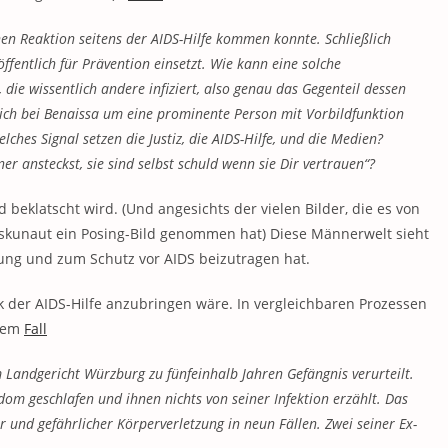
chen Reaktion seitens der AIDS-Hilfe kommen konnte. Schließlich
öffentlich für Prävention einsetzt. Wie kann eine solche
 die wissentlich andere infiziert, also genau das Gegenteil dessen
s sich bei Benaissa um eine prominente Person mit Vorbildfunktion
ches Signal setzen die Justiz, die AIDS-Hilfe, und die Medien?
er ansteckst, sie sind selbst schuld wenn sie Dir vertrauen“?
d beklatscht wird. (Und angesichts der vielen Bilder, die es von
Maskunaut ein Posing-Bild genommen hat) Diese Männerwelt sieht
tung und zum Schutz vor AIDS beizutragen hat.
tik der AIDS-Hilfe anzubringen wäre. In vergleichbaren Prozessen
esem
Fall
 Landgericht Würzburg zu fünfeinhalb Jahren Gefängnis verurteilt.
m geschlafen und ihnen nichts von seiner Infektion erzählt. Das
r und gefährlicher Körperverletzung in neun Fällen. Zwei seiner Ex-