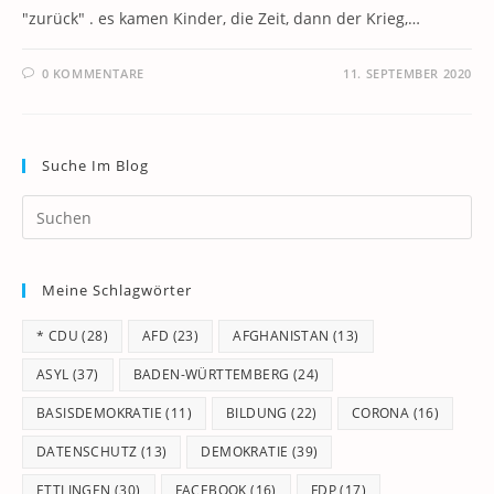
"zurück" . es kamen Kinder, die Zeit, dann der Krieg,…
0 KOMMENTARE
11. SEPTEMBER 2020
Suche Im Blog
Pr
Es
to
Meine Schlagwörter
clo
th
* CDU
(28)
AFD
(23)
AFGHANISTAN
(13)
se
pan
ASYL
(37)
BADEN-WÜRTTEMBERG
(24)
BASISDEMOKRATIE
(11)
BILDUNG
(22)
CORONA
(16)
DATENSCHUTZ
(13)
DEMOKRATIE
(39)
ETTLINGEN
(30)
FACEBOOK
(16)
FDP
(17)