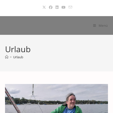
Zum
Inhalt
springen
Menü
Urlaub
>
Urlaub