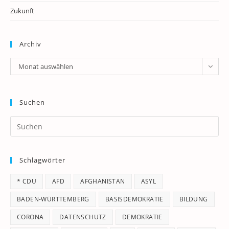
Zukunft
Archiv
Archiv
Monat auswählen
Suchen
Pr
Es
to
Schlagwörter
clo
th
* CDU
AFD
AFGHANISTAN
ASYL
se
pan
BADEN-WÜRTTEMBERG
BASISDEMOKRATIE
BILDUNG
CORONA
DATENSCHUTZ
DEMOKRATIE