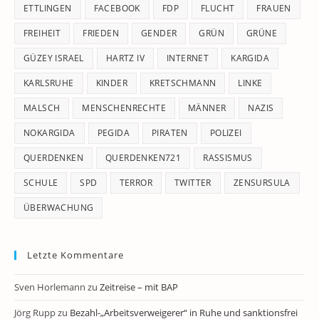
ETTLINGEN
FACEBOOK
FDP
FLUCHT
FRAUEN
FREIHEIT
FRIEDEN
GENDER
GRÜN
GRÜNE
GÜZEY ISRAEL
HARTZ IV
INTERNET
KARGIDA
KARLSRUHE
KINDER
KRETSCHMANN
LINKE
MALSCH
MENSCHENRECHTE
MÄNNER
NAZIS
NOKARGIDA
PEGIDA
PIRATEN
POLIZEI
QUERDENKEN
QUERDENKEN721
RASSISMUS
SCHULE
SPD
TERROR
TWITTER
ZENSURSULA
ÜBERWACHUNG
Letzte Kommentare
Sven Horlemann
zu
Zeitreise – mit BAP
Jörg Rupp
zu
Bezahl-„Arbeitsverweigerer“ in Ruhe und sanktionsfrei