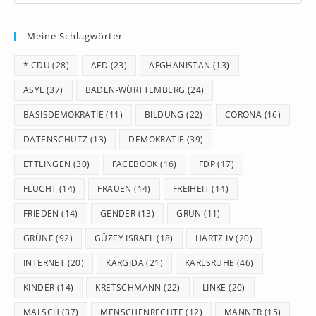
Es
to
Meine Schlagwörter
clo
th
* CDU
(28)
AFD
(23)
AFGHANISTAN
(13)
se
pan
ASYL
(37)
BADEN-WÜRTTEMBERG
(24)
BASISDEMOKRATIE
(11)
BILDUNG
(22)
CORONA
(16)
DATENSCHUTZ
(13)
DEMOKRATIE
(39)
ETTLINGEN
(30)
FACEBOOK
(16)
FDP
(17)
FLUCHT
(14)
FRAUEN
(14)
FREIHEIT
(14)
FRIEDEN
(14)
GENDER
(13)
GRÜN
(11)
GRÜNE
(92)
GÜZEY ISRAEL
(18)
HARTZ IV
(20)
INTERNET
(20)
KARGIDA
(21)
KARLSRUHE
(46)
KINDER
(14)
KRETSCHMANN
(22)
LINKE
(20)
MALSCH
(37)
MENSCHENRECHTE
(12)
MÄNNER
(15)