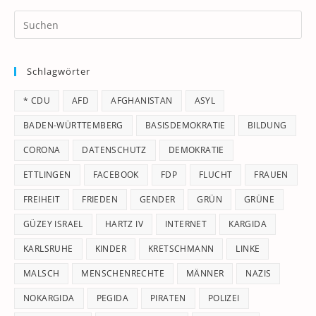
Pr
Es
to
Schlagwörter
clo
th
* CDU
AFD
AFGHANISTAN
ASYL
se
pan
BADEN-WÜRTTEMBERG
BASISDEMOKRATIE
BILDUNG
CORONA
DATENSCHUTZ
DEMOKRATIE
ETTLINGEN
FACEBOOK
FDP
FLUCHT
FRAUEN
FREIHEIT
FRIEDEN
GENDER
GRÜN
GRÜNE
GÜZEY ISRAEL
HARTZ IV
INTERNET
KARGIDA
KARLSRUHE
KINDER
KRETSCHMANN
LINKE
MALSCH
MENSCHENRECHTE
MÄNNER
NAZIS
NOKARGIDA
PEGIDA
PIRATEN
POLIZEI