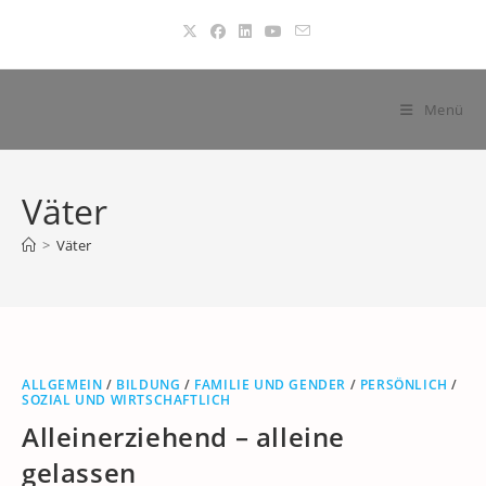
Zum
Inhalt
springen
Menü
Väter
>
Väter
ALLGEMEIN
/
BILDUNG
/
FAMILIE UND GENDER
/
PERSÖNLICH
/
SOZIAL UND WIRTSCHAFTLICH
Alleinerziehend – alleine
gelassen