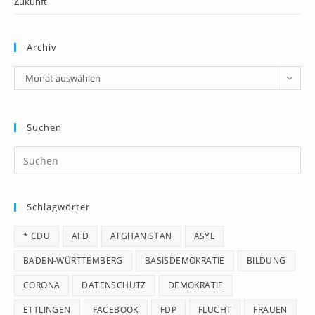
Zukunft
Archiv
Archiv
Monat auswählen
Suchen
Pr
Es
to
Schlagwörter
clo
th
* CDU
AFD
AFGHANISTAN
ASYL
se
pan
BADEN-WÜRTTEMBERG
BASISDEMOKRATIE
BILDUNG
CORONA
DATENSCHUTZ
DEMOKRATIE
ETTLINGEN
FACEBOOK
FDP
FLUCHT
FRAUEN