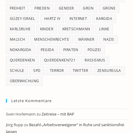
FREIHEIT
FRIEDEN
GENDER
GRÜN
GRÜNE
GÜZEY ISRAEL
HARTZ IV
INTERNET
KARGIDA
KARLSRUHE
KINDER
KRETSCHMANN
LINKE
MALSCH
MENSCHENRECHTE
MÄNNER
NAZIS
NOKARGIDA
PEGIDA
PIRATEN
POLIZEI
QUERDENKEN
QUERDENKEN721
RASSISMUS
SCHULE
SPD
TERROR
TWITTER
ZENSURSULA
ÜBERWACHUNG
Letzte Kommentare
Sven Horlemann
zu
Zeitreise – mit BAP
Jörg Rupp
zu
Bezahl-„Arbeitsverweigerer“ in Ruhe und sanktionsfrei
lassen