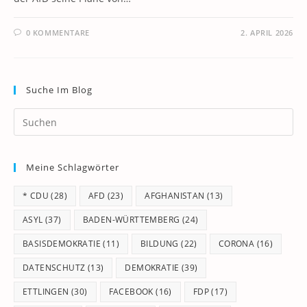
0 KOMMENTARE
2. APRIL 2026
Suche Im Blog
Pr
Es
to
Meine Schlagwörter
clo
th
* CDU
(28)
AFD
(23)
AFGHANISTAN
(13)
se
pan
ASYL
(37)
BADEN-WÜRTTEMBERG
(24)
BASISDEMOKRATIE
(11)
BILDUNG
(22)
CORONA
(16)
DATENSCHUTZ
(13)
DEMOKRATIE
(39)
ETTLINGEN
(30)
FACEBOOK
(16)
FDP
(17)