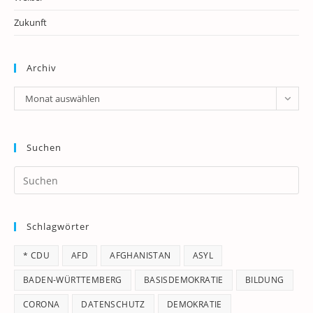
Zukunft
Archiv
Archiv
Monat auswählen
Suchen
Pr
Es
to
Schlagwörter
clo
th
* CDU
AFD
AFGHANISTAN
ASYL
se
pan
BADEN-WÜRTTEMBERG
BASISDEMOKRATIE
BILDUNG
CORONA
DATENSCHUTZ
DEMOKRATIE