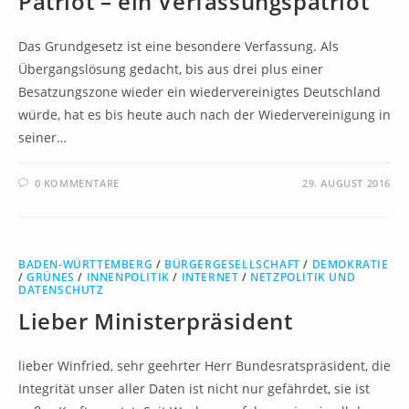
Patriot – ein Verfassungspatriot
Das Grundgesetz ist eine besondere Verfassung. Als
Übergangslösung gedacht, bis aus drei plus einer
Besatzungszone wieder ein wiedervereinigtes Deutschland
würde, hat es bis heute auch nach der Wiedervereinigung in
seiner…
0 KOMMENTARE
29. AUGUST 2016
BADEN-WÜRTTEMBERG
/
BÜRGERGESELLSCHAFT
/
DEMOKRATIE
/
GRÜNES
/
INNENPOLITIK
/
INTERNET
/
NETZPOLITIK UND
DATENSCHUTZ
Lieber Ministerpräsident
lieber Winfried, sehr geehrter Herr Bundesratspräsident, die
Integrität unser aller Daten ist nicht nur gefährdet, sie ist