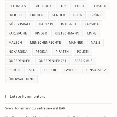
ETTLINGEN
FACEBOOK
FDP
FLUCHT
FRAUEN
FREIHEIT
FRIEDEN
GENDER
GRÜN
GRÜNE
GÜZEY ISRAEL
HARTZ IV
INTERNET
KARGIDA
KARLSRUHE
KINDER
KRETSCHMANN
LINKE
MALSCH
MENSCHENRECHTE
MÄNNER
NAZIS
NOKARGIDA
PEGIDA
PIRATEN
POLIZEI
QUERDENKEN
QUERDENKEN721
RASSISMUS
SCHULE
SPD
TERROR
TWITTER
ZENSURSULA
ÜBERWACHUNG
Letzte Kommentare
Sven Horlemann
zu
Zeitreise – mit BAP