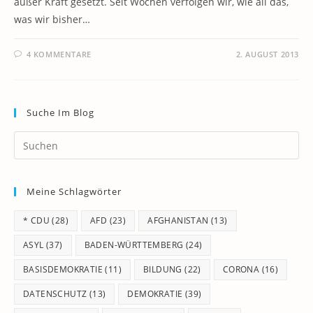
außer Kraft gesetzt. Seit Wochen verfolgen wir, wie all das,
was wir bisher…
4 KOMMENTARE
2. AUGUST 2013
Suche Im Blog
Pr
Es
to
Meine Schlagwörter
clo
th
* CDU
(28)
AFD
(23)
AFGHANISTAN
(13)
se
pan
ASYL
(37)
BADEN-WÜRTTEMBERG
(24)
BASISDEMOKRATIE
(11)
BILDUNG
(22)
CORONA
(16)
DATENSCHUTZ
(13)
DEMOKRATIE
(39)