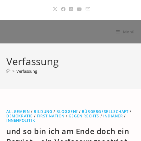
Zum
Inhalt
springen
Menü
Verfassung
>
Verfassung
ALLGEMEIN
/
BILDUNG
/
BLOGGEN?
/
BÜRGERGESELLSCHAFT
/
DEMOKRATIE
/
FIRST NATION
/
GEGEN RECHTS
/
INDIANER
/
INNENPOLITIK
und so bin ich am Ende doch ein