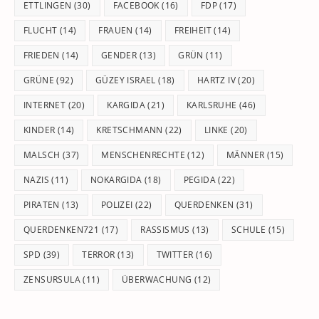
ETTLINGEN
(30)
FACEBOOK
(16)
FDP
(17)
FLUCHT
(14)
FRAUEN
(14)
FREIHEIT
(14)
FRIEDEN
(14)
GENDER
(13)
GRÜN
(11)
GRÜNE
(92)
GÜZEY ISRAEL
(18)
HARTZ IV
(20)
INTERNET
(20)
KARGIDA
(21)
KARLSRUHE
(46)
KINDER
(14)
KRETSCHMANN
(22)
LINKE
(20)
MALSCH
(37)
MENSCHENRECHTE
(12)
MÄNNER
(15)
NAZIS
(11)
NOKARGIDA
(18)
PEGIDA
(22)
PIRATEN
(13)
POLIZEI
(22)
QUERDENKEN
(31)
QUERDENKEN721
(17)
RASSISMUS
(13)
SCHULE
(15)
SPD
(39)
TERROR
(13)
TWITTER
(16)
ZENSURSULA
(11)
ÜBERWACHUNG
(12)