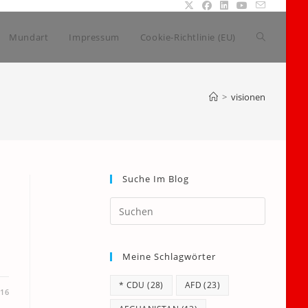
Website-
Mundart
Impressum
Cookie-Richtlinie (EU)
Suche
>
visionen
umschalte
Suche Im Blog
Press
Escape
to
Meine Schlagwörter
close
the
* CDU
(28)
AFD
(23)
search
016