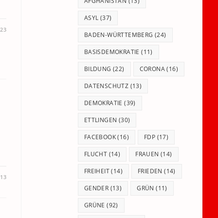
panel.
AFGHANISTAN
(13)
ASYL
(37)
023
BADEN-WÜRTTEMBERG
(24)
BASISDEMOKRATIE
(11)
BILDUNG
(22)
CORONA
(16)
DATENSCHUTZ
(13)
DEMOKRATIE
(39)
ETTLINGEN
(30)
FACEBOOK
(16)
FDP
(17)
FLUCHT
(14)
FRAUEN
(14)
FREIHEIT
(14)
FRIEDEN
(14)
013
GENDER
(13)
GRÜN
(11)
GRÜNE
(92)