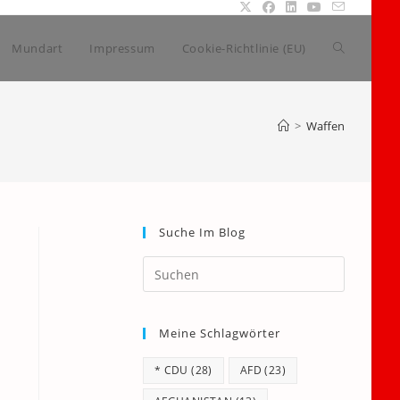
Website-
Mundart
Impressum
Cookie-Richtlinie (EU)
Suche
>
Waffen
umschalte
Suche Im Blog
Press
Escape
to
Meine Schlagwörter
close
the
* CDU
(28)
AFD
(23)
search