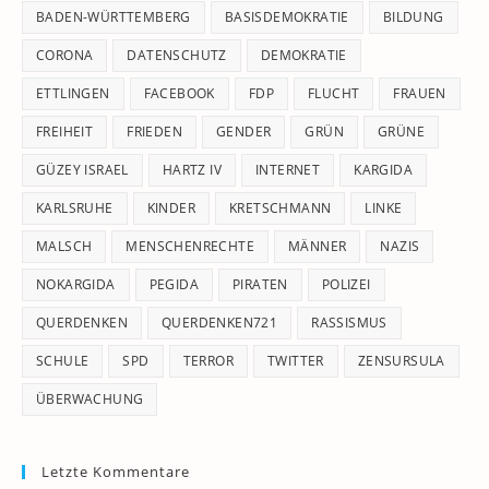
pan
BADEN-WÜRTTEMBERG
BASISDEMOKRATIE
BILDUNG
CORONA
DATENSCHUTZ
DEMOKRATIE
ETTLINGEN
FACEBOOK
FDP
FLUCHT
FRAUEN
FREIHEIT
FRIEDEN
GENDER
GRÜN
GRÜNE
GÜZEY ISRAEL
HARTZ IV
INTERNET
KARGIDA
KARLSRUHE
KINDER
KRETSCHMANN
LINKE
MALSCH
MENSCHENRECHTE
MÄNNER
NAZIS
NOKARGIDA
PEGIDA
PIRATEN
POLIZEI
QUERDENKEN
QUERDENKEN721
RASSISMUS
SCHULE
SPD
TERROR
TWITTER
ZENSURSULA
ÜBERWACHUNG
Letzte Kommentare