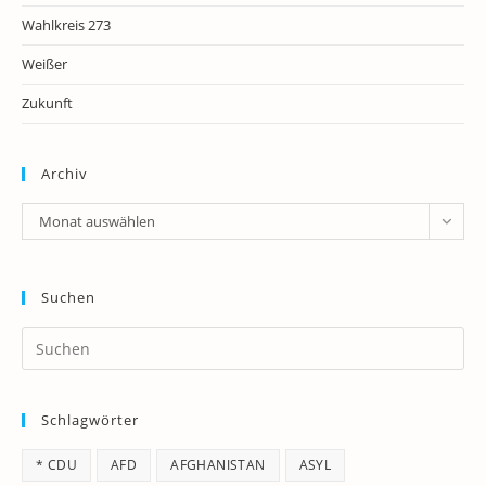
Wahlkreis 273
Weißer
Zukunft
Archiv
Archiv
Monat auswählen
Suchen
Pr
Es
to
Schlagwörter
clo
th
* CDU
AFD
AFGHANISTAN
ASYL
se