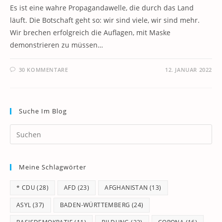
Es ist eine wahre Propagandawelle, die durch das Land
läuft. Die Botschaft geht so: wir sind viele, wir sind mehr.
Wir brechen erfolgreich die Auflagen, mit Maske
demonstrieren zu müssen…
30 KOMMENTARE
12. JANUAR 2022
Suche Im Blog
Pr
Es
to
Meine Schlagwörter
clo
th
* CDU
(28)
AFD
(23)
AFGHANISTAN
(13)
se
pan
ASYL
(37)
BADEN-WÜRTTEMBERG
(24)