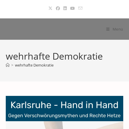
Zum
Inhalt
springen
Menü
wehrhafte Demokratie
>
wehrhafte Demokratie