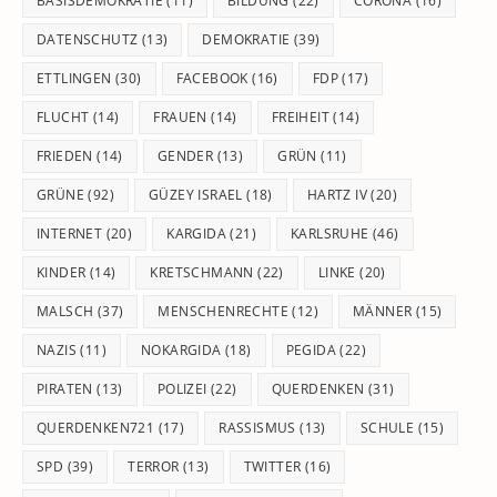
BASISDEMOKRATIE
(11)
BILDUNG
(22)
CORONA
(16)
DATENSCHUTZ
(13)
DEMOKRATIE
(39)
ETTLINGEN
(30)
FACEBOOK
(16)
FDP
(17)
FLUCHT
(14)
FRAUEN
(14)
FREIHEIT
(14)
FRIEDEN
(14)
GENDER
(13)
GRÜN
(11)
GRÜNE
(92)
GÜZEY ISRAEL
(18)
HARTZ IV
(20)
INTERNET
(20)
KARGIDA
(21)
KARLSRUHE
(46)
KINDER
(14)
KRETSCHMANN
(22)
LINKE
(20)
MALSCH
(37)
MENSCHENRECHTE
(12)
MÄNNER
(15)
NAZIS
(11)
NOKARGIDA
(18)
PEGIDA
(22)
PIRATEN
(13)
POLIZEI
(22)
QUERDENKEN
(31)
QUERDENKEN721
(17)
RASSISMUS
(13)
SCHULE
(15)
SPD
(39)
TERROR
(13)
TWITTER
(16)