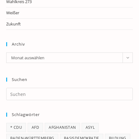
Wahlkreis 273
Weißer
Zukunft
Archiv
Archiv
Monat auswählen
Suchen
Pr
Es
to
Schlagwörter
clo
th
* CDU
AFD
AFGHANISTAN
ASYL
se
pan
BADEN-WÜRTTEMBERG
BASISDEMOKRATIE
BILDUNG