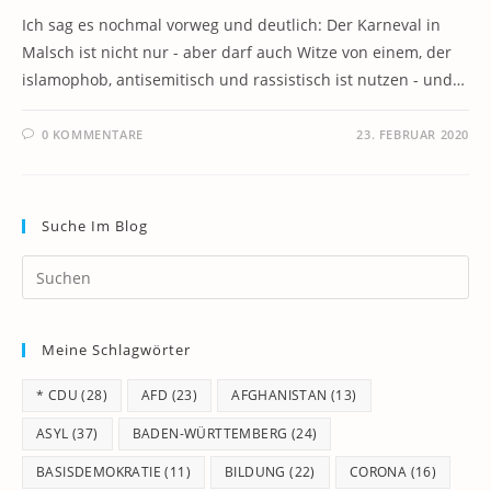
Ich sag es nochmal vorweg und deutlich: Der Karneval in
Malsch ist nicht nur - aber darf auch Witze von einem, der
islamophob, antisemitisch und rassistisch ist nutzen - und…
0 KOMMENTARE
23. FEBRUAR 2020
Suche Im Blog
Pr
Es
to
Meine Schlagwörter
clo
th
* CDU
(28)
AFD
(23)
AFGHANISTAN
(13)
se
pan
ASYL
(37)
BADEN-WÜRTTEMBERG
(24)
BASISDEMOKRATIE
(11)
BILDUNG
(22)
CORONA
(16)