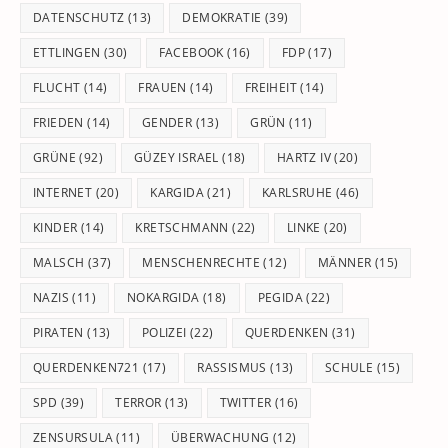
DATENSCHUTZ
(13)
DEMOKRATIE
(39)
ETTLINGEN
(30)
FACEBOOK
(16)
FDP
(17)
FLUCHT
(14)
FRAUEN
(14)
FREIHEIT
(14)
FRIEDEN
(14)
GENDER
(13)
GRÜN
(11)
GRÜNE
(92)
GÜZEY ISRAEL
(18)
HARTZ IV
(20)
INTERNET
(20)
KARGIDA
(21)
KARLSRUHE
(46)
KINDER
(14)
KRETSCHMANN
(22)
LINKE
(20)
MALSCH
(37)
MENSCHENRECHTE
(12)
MÄNNER
(15)
NAZIS
(11)
NOKARGIDA
(18)
PEGIDA
(22)
PIRATEN
(13)
POLIZEI
(22)
QUERDENKEN
(31)
QUERDENKEN721
(17)
RASSISMUS
(13)
SCHULE
(15)
SPD
(39)
TERROR
(13)
TWITTER
(16)
ZENSURSULA
(11)
ÜBERWACHUNG
(12)