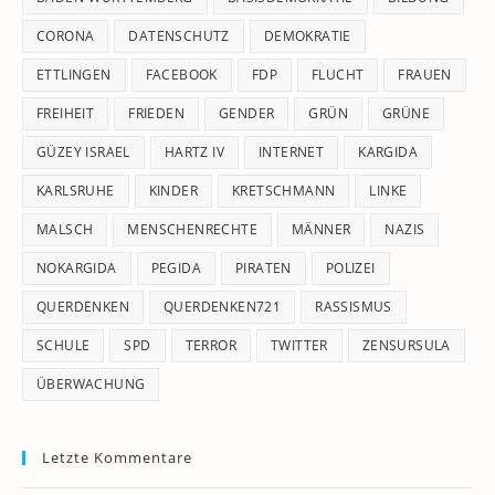
CORONA
DATENSCHUTZ
DEMOKRATIE
ETTLINGEN
FACEBOOK
FDP
FLUCHT
FRAUEN
FREIHEIT
FRIEDEN
GENDER
GRÜN
GRÜNE
GÜZEY ISRAEL
HARTZ IV
INTERNET
KARGIDA
KARLSRUHE
KINDER
KRETSCHMANN
LINKE
MALSCH
MENSCHENRECHTE
MÄNNER
NAZIS
NOKARGIDA
PEGIDA
PIRATEN
POLIZEI
QUERDENKEN
QUERDENKEN721
RASSISMUS
SCHULE
SPD
TERROR
TWITTER
ZENSURSULA
ÜBERWACHUNG
Letzte Kommentare