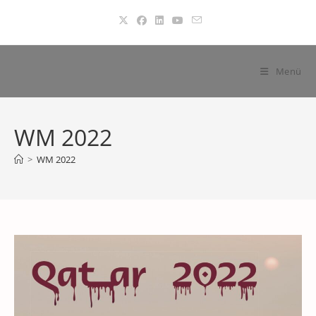
Zum
Inhalt
springen
Menü
WM 2022
>
WM 2022