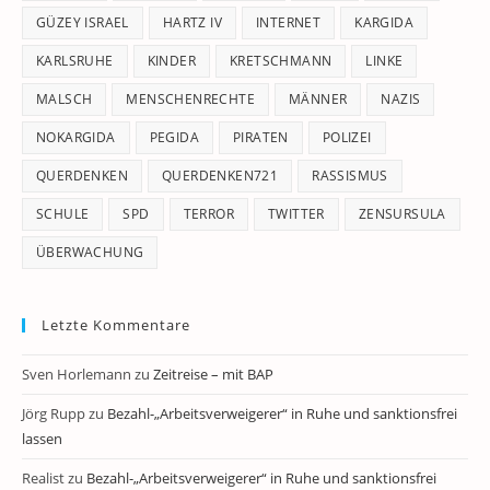
GÜZEY ISRAEL
HARTZ IV
INTERNET
KARGIDA
KARLSRUHE
KINDER
KRETSCHMANN
LINKE
MALSCH
MENSCHENRECHTE
MÄNNER
NAZIS
NOKARGIDA
PEGIDA
PIRATEN
POLIZEI
QUERDENKEN
QUERDENKEN721
RASSISMUS
SCHULE
SPD
TERROR
TWITTER
ZENSURSULA
ÜBERWACHUNG
Letzte Kommentare
Sven Horlemann
zu
Zeitreise – mit BAP
Jörg Rupp
zu
Bezahl-„Arbeitsverweigerer“ in Ruhe und sanktionsfrei
lassen
Realist
zu
Bezahl-„Arbeitsverweigerer“ in Ruhe und sanktionsfrei