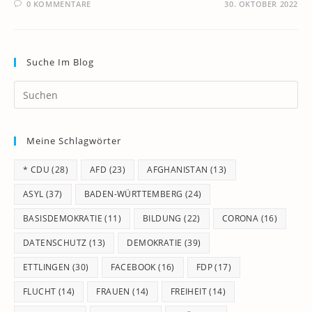
0 KOMMENTARE
30. OKTOBER 2022
Suche Im Blog
Pr
Es
to
Meine Schlagwörter
clo
th
* CDU
(28)
AFD
(23)
AFGHANISTAN
(13)
se
pan
ASYL
(37)
BADEN-WÜRTTEMBERG
(24)
BASISDEMOKRATIE
(11)
BILDUNG
(22)
CORONA
(16)
DATENSCHUTZ
(13)
DEMOKRATIE
(39)
ETTLINGEN
(30)
FACEBOOK
(16)
FDP
(17)
FLUCHT
(14)
FRAUEN
(14)
FREIHEIT
(14)