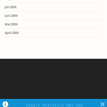
Juli 2009
Juni 2009
Mai 2009
April 2009
Goggle Analytics Opt-Out
Copyright - WordPress Theme by OceanWP