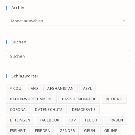
Archiv
Archiv
Monat auswählen
Suchen
Pr
Es
to
Schlagwörter
clo
th
* CDU
AFD
AFGHANISTAN
ASYL
se
pan
BADEN-WÜRTTEMBERG
BASISDEMOKRATIE
BILDUNG
CORONA
DATENSCHUTZ
DEMOKRATIE
ETTLINGEN
FACEBOOK
FDP
FLUCHT
FRAUEN
FREIHEIT
FRIEDEN
GENDER
GRÜN
GRÜNE