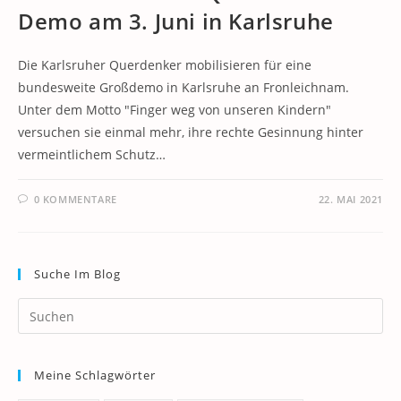
Demo am 3. Juni in Karlsruhe
Die Karlsruher Querdenker mobilisieren für eine
bundesweite Großdemo in Karlsruhe an Fronleichnam.
Unter dem Motto "Finger weg von unseren Kindern"
versuchen sie einmal mehr, ihre rechte Gesinnung hinter
vermeintlichem Schutz…
0 KOMMENTARE
22. MAI 2021
Suche Im Blog
Pr
Es
to
Meine Schlagwörter
clo
th