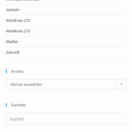
Verkehr
Wahlkreis 272
Wahlkreis 273
Weißer
Zukunft
Archiv
Archiv
Monat auswählen
Suchen
Pr
Es
to