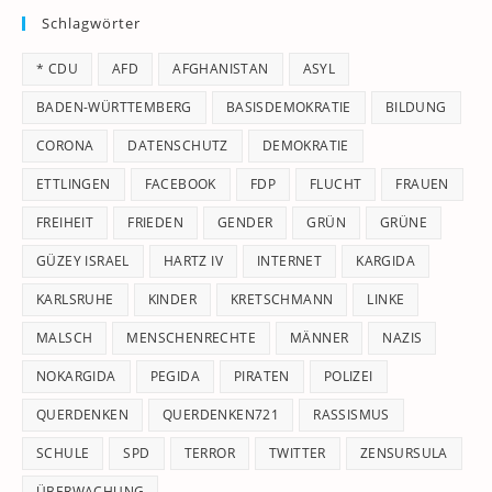
Schlagwörter
clo
th
* CDU
AFD
AFGHANISTAN
ASYL
se
pan
BADEN-WÜRTTEMBERG
BASISDEMOKRATIE
BILDUNG
CORONA
DATENSCHUTZ
DEMOKRATIE
ETTLINGEN
FACEBOOK
FDP
FLUCHT
FRAUEN
FREIHEIT
FRIEDEN
GENDER
GRÜN
GRÜNE
GÜZEY ISRAEL
HARTZ IV
INTERNET
KARGIDA
KARLSRUHE
KINDER
KRETSCHMANN
LINKE
MALSCH
MENSCHENRECHTE
MÄNNER
NAZIS
NOKARGIDA
PEGIDA
PIRATEN
POLIZEI
QUERDENKEN
QUERDENKEN721
RASSISMUS
SCHULE
SPD
TERROR
TWITTER
ZENSURSULA
ÜBERWACHUNG