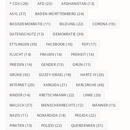
* CDU
(28)
AFD
(23)
AFGHANISTAN
(13)
se
pan
ASYL
(37)
BADEN-WÜRTTEMBERG
(24)
BASISDEMOKRATIE
(11)
BILDUNG
(22)
CORONA
(16)
DATENSCHUTZ
(13)
DEMOKRATIE
(39)
ETTLINGEN
(30)
FACEBOOK
(16)
FDP
(17)
FLUCHT
(14)
FRAUEN
(14)
FREIHEIT
(14)
FRIEDEN
(14)
GENDER
(13)
GRÜN
(11)
GRÜNE
(92)
GÜZEY ISRAEL
(18)
HARTZ IV
(20)
INTERNET
(20)
KARGIDA
(21)
KARLSRUHE
(46)
KINDER
(14)
KRETSCHMANN
(22)
LINKE
(20)
MALSCH
(37)
MENSCHENRECHTE
(12)
MÄNNER
(15)
NAZIS
(11)
NOKARGIDA
(18)
PEGIDA
(22)
PIRATEN
(13)
POLIZEI
(22)
QUERDENKEN
(31)