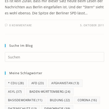
Es ist kein Zufall, dass mir dieser Satz heute beim Lesen der
Nachrichten aus Berlin eingefallen ist. Und der "Stern" sieht
es wohl ebenso. Die Spitze der Berliner SPD lässt…
0 KOMMENTARE
5. OKTOBER 2011
Suche Im Blog
Pr
Es
to
Meine Schlagwörter
clo
th
* CDU
(28)
AFD
(23)
AFGHANISTAN
(13)
se
pan
ASYL
(37)
BADEN-WÜRTTEMBERG
(24)
BASISDEMOKRATIE
(11)
BILDUNG
(22)
CORONA
(16)
DATENSCHUTZ
(13)
DEMOKRATIE
(39)