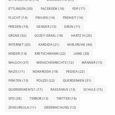
ETTLINGEN
(30)
FACEBOOK
(16)
FDP
(17)
FLUCHT
(14)
FRAUEN
(14)
FREIHEIT
(14)
FRIEDEN
(14)
GENDER
(13)
GRÜN
(11)
GRÜNE
(92)
GÜZEY ISRAEL
(18)
HARTZ IV
(20)
INTERNET
(20)
KARGIDA
(21)
KARLSRUHE
(46)
KINDER
(14)
KRETSCHMANN
(22)
LINKE
(20)
MALSCH
(37)
MENSCHENRECHTE
(12)
MÄNNER
(15)
NAZIS
(11)
NOKARGIDA
(18)
PEGIDA
(22)
PIRATEN
(13)
POLIZEI
(22)
QUERDENKEN
(31)
QUERDENKEN721
(17)
RASSISMUS
(13)
SCHULE
(15)
SPD
(39)
TERROR
(13)
TWITTER
(16)
ZENSURSULA
(11)
ÜBERWACHUNG
(12)