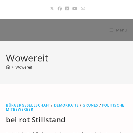
Zum
Inhalt
springen
Menü
Wowereit
>
Wowereit
BÜRGERGESELLSCHAFT
/
DEMOKRATIE
/
GRÜNES
/
POLITISCHE
MITBEWERBER
bei rot Stillstand