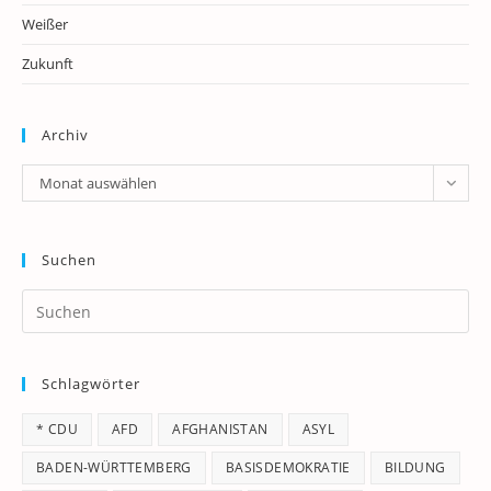
Weißer
Zukunft
Archiv
Archiv
Monat auswählen
Suchen
Pr
Es
to
Schlagwörter
clo
th
* CDU
AFD
AFGHANISTAN
ASYL
se
pan
BADEN-WÜRTTEMBERG
BASISDEMOKRATIE
BILDUNG