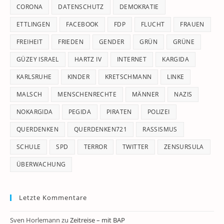
CORONA
DATENSCHUTZ
DEMOKRATIE
ETTLINGEN
FACEBOOK
FDP
FLUCHT
FRAUEN
FREIHEIT
FRIEDEN
GENDER
GRÜN
GRÜNE
GÜZEY ISRAEL
HARTZ IV
INTERNET
KARGIDA
KARLSRUHE
KINDER
KRETSCHMANN
LINKE
MALSCH
MENSCHENRECHTE
MÄNNER
NAZIS
NOKARGIDA
PEGIDA
PIRATEN
POLIZEI
QUERDENKEN
QUERDENKEN721
RASSISMUS
SCHULE
SPD
TERROR
TWITTER
ZENSURSULA
ÜBERWACHUNG
Letzte Kommentare
Sven Horlemann
zu
Zeitreise – mit BAP