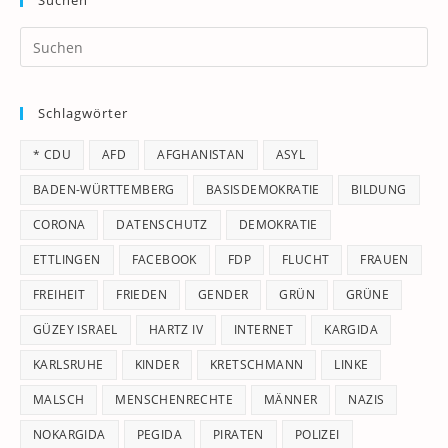
Suchen
Pr
Es
to
Schlagwörter
clo
th
* CDU
AFD
AFGHANISTAN
ASYL
se
pan
BADEN-WÜRTTEMBERG
BASISDEMOKRATIE
BILDUNG
CORONA
DATENSCHUTZ
DEMOKRATIE
ETTLINGEN
FACEBOOK
FDP
FLUCHT
FRAUEN
FREIHEIT
FRIEDEN
GENDER
GRÜN
GRÜNE
GÜZEY ISRAEL
HARTZ IV
INTERNET
KARGIDA
KARLSRUHE
KINDER
KRETSCHMANN
LINKE
MALSCH
MENSCHENRECHTE
MÄNNER
NAZIS
NOKARGIDA
PEGIDA
PIRATEN
POLIZEI