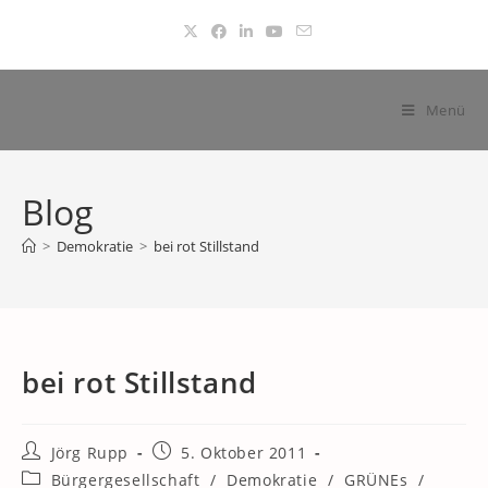
Zum
Inhalt
springen
Menü
Blog
>
Demokratie
>
bei rot Stillstand
bei rot Stillstand
Beitrags-
Beitrag
Jörg Rupp
5. Oktober 2011
Autor:
veröffentlicht:
Beitrags-
Bürgergesellschaft
/
Demokratie
/
GRÜNEs
/