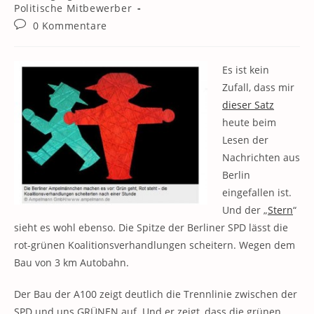
Kategorie:
Politische Mitbewerber
Beitrags-
0 Kommentare
Kommentare:
Es ist kein
Zufall, dass mir
dieser Satz
heute beim
Lesen der
Nachrichten aus
Berlin
eingefallen ist.
Und der „
Stern
“
sieht es wohl ebenso. Die Spitze der Berliner SPD lässt die
rot-grünen Koalitionsverhandlungen scheitern. Wegen dem
Bau von 3 km Autobahn.
Der Bau der A100 zeigt deutlich die Trennlinie zwischen der
SPD und uns GRÜNEN auf. Und er zeigt, dass die grünen