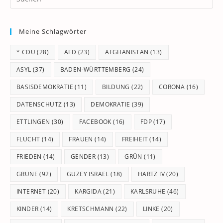
Es
to
Meine Schlagwörter
clo
th
* CDU
(28)
AFD
(23)
AFGHANISTAN
(13)
se
pan
ASYL
(37)
BADEN-WÜRTTEMBERG
(24)
BASISDEMOKRATIE
(11)
BILDUNG
(22)
CORONA
(16)
DATENSCHUTZ
(13)
DEMOKRATIE
(39)
ETTLINGEN
(30)
FACEBOOK
(16)
FDP
(17)
FLUCHT
(14)
FRAUEN
(14)
FREIHEIT
(14)
FRIEDEN
(14)
GENDER
(13)
GRÜN
(11)
GRÜNE
(92)
GÜZEY ISRAEL
(18)
HARTZ IV
(20)
INTERNET
(20)
KARGIDA
(21)
KARLSRUHE
(46)
KINDER
(14)
KRETSCHMANN
(22)
LINKE
(20)