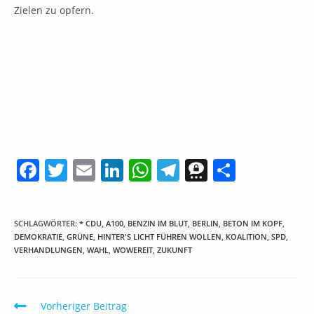
Zielen zu opfern.
F
T
E
Li
W
T
T
T
a
w
m
n
h
el
h
ei
c
itt
ai
k
at
e
re
le
SCHLAGWÖRTER
:
* CDU
,
A100
,
BENZIN IM BLUT
,
BERLIN
,
BETON IM KOPF
,
e
er
l
e
s
gr
e
n
DEMOKRATIE
,
GRÜNE
,
HINTER'S LICHT FÜHREN WOLLEN
,
KOALITION
,
SPD
,
VERHANDLUNGEN
b
,
WAHL
,
WOWEREIT
dI
A
,
ZUKUNFT
a
m
o
n
p
m
a
o
p
Weitere
Vorheriger Beitrag