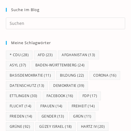
Suche Im Blog
Pr
Es
to
Meine Schlagwörter
clo
th
* CDU
(28)
AFD
(23)
AFGHANISTAN
(13)
se
pan
ASYL
(37)
BADEN-WÜRTTEMBERG
(24)
BASISDEMOKRATIE
(11)
BILDUNG
(22)
CORONA
(16)
DATENSCHUTZ
(13)
DEMOKRATIE
(39)
ETTLINGEN
(30)
FACEBOOK
(16)
FDP
(17)
FLUCHT
(14)
FRAUEN
(14)
FREIHEIT
(14)
FRIEDEN
(14)
GENDER
(13)
GRÜN
(11)
GRÜNE
(92)
GÜZEY ISRAEL
(18)
HARTZ IV
(20)