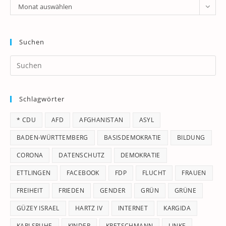
Archiv
Monat auswählen
Suchen
Pr
Es
to
Schlagwörter
clo
th
* CDU
AFD
AFGHANISTAN
ASYL
se
pan
BADEN-WÜRTTEMBERG
BASISDEMOKRATIE
BILDUNG
CORONA
DATENSCHUTZ
DEMOKRATIE
ETTLINGEN
FACEBOOK
FDP
FLUCHT
FRAUEN
FREIHEIT
FRIEDEN
GENDER
GRÜN
GRÜNE
GÜZEY ISRAEL
HARTZ IV
INTERNET
KARGIDA
KARLSRUHE
KINDER
KRETSCHMANN
LINKE