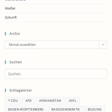
Weißer
Zukunft
Archiv
Archiv
Monat auswählen
Suchen
Pr
Es
to
Schlagwörter
clo
th
* CDU
AFD
AFGHANISTAN
ASYL
se
pan
BADEN-WÜRTTEMBERG
BASISDEMOKRATIE
BILDUNG