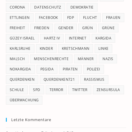
CORONA
DATENSCHUTZ
DEMOKRATIE
ETTLINGEN
FACEBOOK
FDP
FLUCHT
FRAUEN
FREIHEIT
FRIEDEN
GENDER
GRÜN
GRÜNE
GÜZEY ISRAEL
HARTZ IV
INTERNET
KARGIDA
KARLSRUHE
KINDER
KRETSCHMANN
LINKE
MALSCH
MENSCHENRECHTE
MÄNNER
NAZIS
NOKARGIDA
PEGIDA
PIRATEN
POLIZEI
QUERDENKEN
QUERDENKEN721
RASSISMUS
SCHULE
SPD
TERROR
TWITTER
ZENSURSULA
ÜBERWACHUNG
Letzte Kommentare