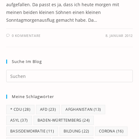
aufgefallen. Da passt es ja, dass ich heute morgen mit
meinen beiden kleinen Söhnen einen kleinen
Sonntagmorgenausflug gemacht habe. Da…
0 KOMMENTARE
8. JANUAR 2012
Suche Im Blog
Pr
Es
to
Meine Schlagwörter
clo
th
* CDU
(28)
AFD
(23)
AFGHANISTAN
(13)
se
pan
ASYL
(37)
BADEN-WÜRTTEMBERG
(24)
BASISDEMOKRATIE
(11)
BILDUNG
(22)
CORONA
(16)