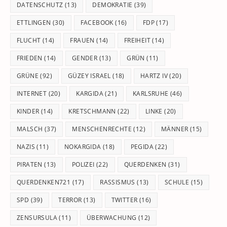
DATENSCHUTZ
(13)
DEMOKRATIE
(39)
ETTLINGEN
(30)
FACEBOOK
(16)
FDP
(17)
FLUCHT
(14)
FRAUEN
(14)
FREIHEIT
(14)
FRIEDEN
(14)
GENDER
(13)
GRÜN
(11)
GRÜNE
(92)
GÜZEY ISRAEL
(18)
HARTZ IV
(20)
INTERNET
(20)
KARGIDA
(21)
KARLSRUHE
(46)
KINDER
(14)
KRETSCHMANN
(22)
LINKE
(20)
MALSCH
(37)
MENSCHENRECHTE
(12)
MÄNNER
(15)
NAZIS
(11)
NOKARGIDA
(18)
PEGIDA
(22)
PIRATEN
(13)
POLIZEI
(22)
QUERDENKEN
(31)
QUERDENKEN721
(17)
RASSISMUS
(13)
SCHULE
(15)
SPD
(39)
TERROR
(13)
TWITTER
(16)
ZENSURSULA
(11)
ÜBERWACHUNG
(12)