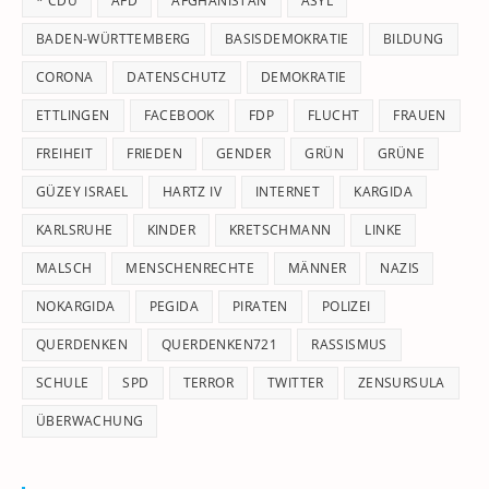
* CDU
AFD
AFGHANISTAN
ASYL
se
pan
BADEN-WÜRTTEMBERG
BASISDEMOKRATIE
BILDUNG
CORONA
DATENSCHUTZ
DEMOKRATIE
ETTLINGEN
FACEBOOK
FDP
FLUCHT
FRAUEN
FREIHEIT
FRIEDEN
GENDER
GRÜN
GRÜNE
GÜZEY ISRAEL
HARTZ IV
INTERNET
KARGIDA
KARLSRUHE
KINDER
KRETSCHMANN
LINKE
MALSCH
MENSCHENRECHTE
MÄNNER
NAZIS
NOKARGIDA
PEGIDA
PIRATEN
POLIZEI
QUERDENKEN
QUERDENKEN721
RASSISMUS
SCHULE
SPD
TERROR
TWITTER
ZENSURSULA
ÜBERWACHUNG