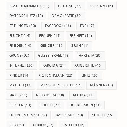
BASISDEMOKRATIE
(11)
BILDUNG
(22)
CORONA
(16)
DATENSCHUTZ
(13)
DEMOKRATIE
(39)
ETTLINGEN
(30)
FACEBOOK
(16)
FDP
(17)
FLUCHT
(14)
FRAUEN
(14)
FREIHEIT
(14)
FRIEDEN
(14)
GENDER
(13)
GRÜN
(11)
GRÜNE
(92)
GÜZEY ISRAEL
(18)
HARTZ IV
(20)
INTERNET
(20)
KARGIDA
(21)
KARLSRUHE
(46)
KINDER
(14)
KRETSCHMANN
(22)
LINKE
(20)
MALSCH
(37)
MENSCHENRECHTE
(12)
MÄNNER
(15)
NAZIS
(11)
NOKARGIDA
(18)
PEGIDA
(22)
PIRATEN
(13)
POLIZEI
(22)
QUERDENKEN
(31)
QUERDENKEN721
(17)
RASSISMUS
(13)
SCHULE
(15)
SPD
(39)
TERROR
(13)
TWITTER
(16)