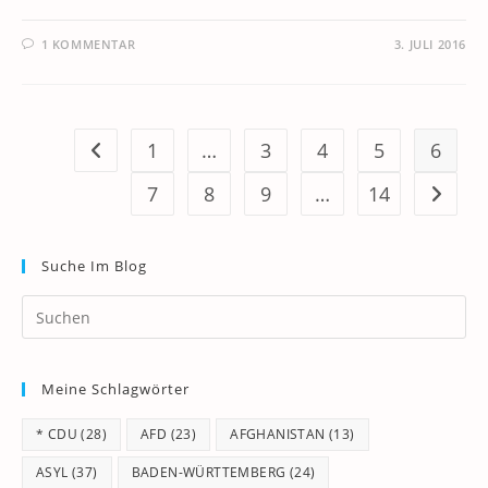
1 KOMMENTAR
3. JULI 2016
1
…
3
4
5
6
Zur vorherigen Seite
7
8
9
…
14
Zur näc
Suche Im Blog
Pr
Es
to
Meine Schlagwörter
clo
th
* CDU
(28)
AFD
(23)
AFGHANISTAN
(13)
se
pan
ASYL
(37)
BADEN-WÜRTTEMBERG
(24)