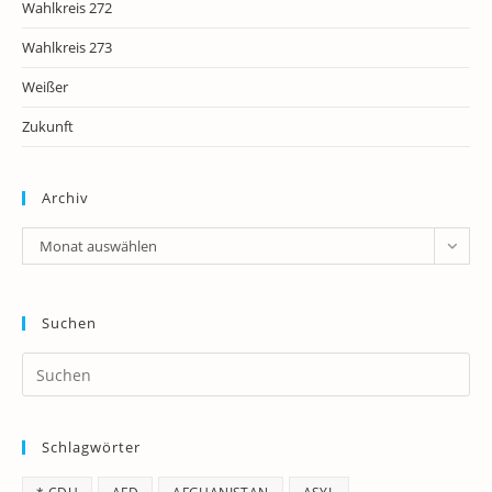
Wahlkreis 272
Wahlkreis 273
Weißer
Zukunft
Archiv
Archiv
Monat auswählen
Suchen
Pr
Es
to
Schlagwörter
clo
th