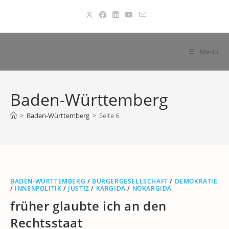
Zum
Inhalt
springen
Menü
Baden-Württemberg
>
Baden-Württemberg
>
Seite 6
BADEN-WÜRTTEMBERG
/
BÜRGERGESELLSCHAFT
/
DEMOKRATIE
/
INNENPOLITIK
/
JUSTIZ
/
KARGIDA
/
NOKARGIDA
früher glaubte ich an den
Rechtsstaat