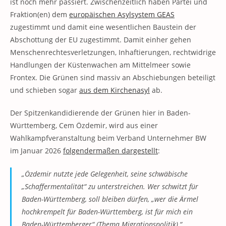
ist noch mehr passiert. Zwischenzeitlich haben Partei und
Fraktion(en) dem
europäischen Asylsystem GEAS
zugestimmt und damit eine wesentlichen Baustein der
Abschottung der EU zugestimmt. Damit einher gehen
Menschenrechtesverletzungen, Inhaftierungen, rechtwidrige
Handlungen der Küstenwachen am Mittelmeer sowie
Frontex. Die Grünen sind massiv an Abschiebungen beteiligt
und schieben sogar
aus dem Kirchenasyl
ab.
Der Spitzenkandidierende der Grünen hier in Baden-
Württemberg, Cem Özdemir, wird aus einer
Wahlkampfveranstaltung beim Verband Unternehmer BW
im Januar 2026
folgendermaßen dargestellt
:
„Özdemir nutzte jede Gelegenheit, seine schwäbische
„Schaffermentalität“ zu unterstreichen. Wer schwitzt für
Baden-Württemberg, soll bleiben dürfen, „wer die Ärmel
hochkrempelt für Baden-Württemberg, ist für mich ein
Baden-Württemberger“ (Thema Migrationspolitik),“