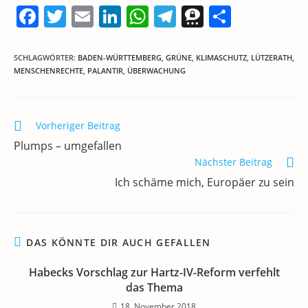
F
T
E
Li
W
T
T
T
a
w
m
n
h
el
h
ei
c
itt
ai
k
at
e
re
le
SCHLAGWÖRTER
:
BADEN-WÜRTTEMBERG
,
GRÜNE
,
KLIMASCHUTZ
,
LÜTZERATH
,
MENSCHENRECHTE
,
PALANTIR
,
ÜBERWACHUNG
e
er
l
e
s
gr
e
n
b
dI
A
a
m
o
n
p
m
a
Weitere
Vorheriger Beitrag
Artikel
o
p
Plumps – umgefallen
ansehen
k
Nächster Beitrag
Ich schäme mich, Europäer zu sein
DAS KÖNNTE DIR AUCH GEFALLEN
Habecks Vorschlag zur Hartz-IV-Reform verfehlt
das Thema
18. November 2018