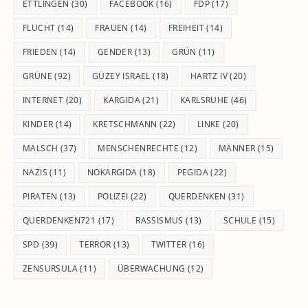
ETTLINGEN
(30)
FACEBOOK
(16)
FDP
(17)
FLUCHT
(14)
FRAUEN
(14)
FREIHEIT
(14)
FRIEDEN
(14)
GENDER
(13)
GRÜN
(11)
GRÜNE
(92)
GÜZEY ISRAEL
(18)
HARTZ IV
(20)
INTERNET
(20)
KARGIDA
(21)
KARLSRUHE
(46)
KINDER
(14)
KRETSCHMANN
(22)
LINKE
(20)
MALSCH
(37)
MENSCHENRECHTE
(12)
MÄNNER
(15)
NAZIS
(11)
NOKARGIDA
(18)
PEGIDA
(22)
PIRATEN
(13)
POLIZEI
(22)
QUERDENKEN
(31)
QUERDENKEN721
(17)
RASSISMUS
(13)
SCHULE
(15)
SPD
(39)
TERROR
(13)
TWITTER
(16)
ZENSURSULA
(11)
ÜBERWACHUNG
(12)