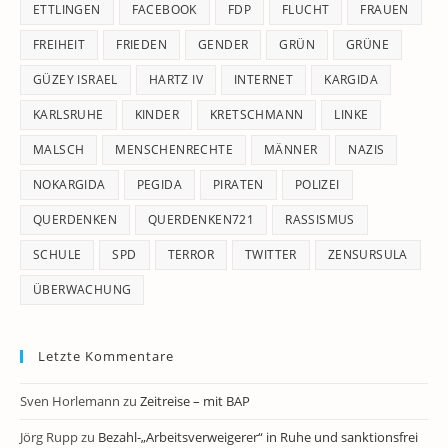
ETTLINGEN
FACEBOOK
FDP
FLUCHT
FRAUEN
FREIHEIT
FRIEDEN
GENDER
GRÜN
GRÜNE
GÜZEY ISRAEL
HARTZ IV
INTERNET
KARGIDA
KARLSRUHE
KINDER
KRETSCHMANN
LINKE
MALSCH
MENSCHENRECHTE
MÄNNER
NAZIS
NOKARGIDA
PEGIDA
PIRATEN
POLIZEI
QUERDENKEN
QUERDENKEN721
RASSISMUS
SCHULE
SPD
TERROR
TWITTER
ZENSURSULA
ÜBERWACHUNG
Letzte Kommentare
Sven Horlemann
zu
Zeitreise – mit BAP
Jörg Rupp
zu
Bezahl-„Arbeitsverweigerer“ in Ruhe und sanktionsfrei