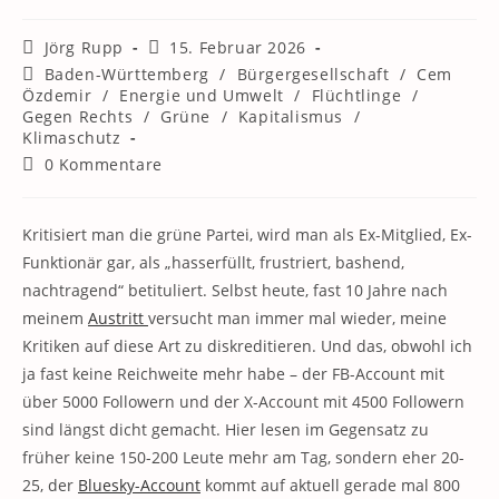
Beitrags-
Beitrag
Jörg Rupp
15. Februar 2026
Autor:
veröffentlicht:
Beitrags-
Baden-Württemberg
/
Bürgergesellschaft
/
Cem
Kategorie:
Özdemir
/
Energie und Umwelt
/
Flüchtlinge
/
Gegen Rechts
/
Grüne
/
Kapitalismus
/
Klimaschutz
Beitrags-
0 Kommentare
Kommentare:
Kritisiert man die grüne Partei, wird man als Ex-Mitglied, Ex-
Funktionär gar, als „hasserfüllt, frustriert, bashend,
nachtragend“ betituliert. Selbst heute, fast 10 Jahre nach
meinem
Austritt
versucht man immer mal wieder, meine
Kritiken auf diese Art zu diskreditieren. Und das, obwohl ich
ja fast keine Reichweite mehr habe – der FB-Account mit
über 5000 Followern und der X-Account mit 4500 Followern
sind längst dicht gemacht. Hier lesen im Gegensatz zu
früher keine 150-200 Leute mehr am Tag, sondern eher 20-
25, der
Bluesky-Account
kommt auf aktuell gerade mal 800