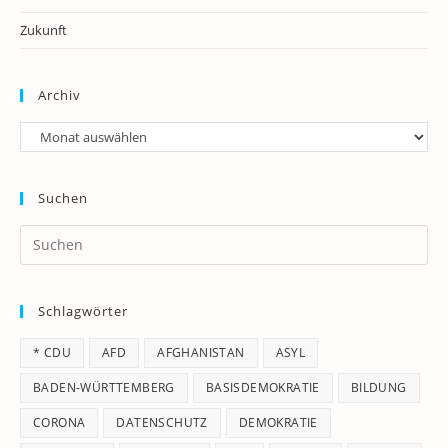
Zukunft
Archiv
Archiv
Suchen
Pr
Es
to
Schlagwörter
clo
th
* CDU
AFD
AFGHANISTAN
ASYL
se
pan
BADEN-WÜRTTEMBERG
BASISDEMOKRATIE
BILDUNG
CORONA
DATENSCHUTZ
DEMOKRATIE