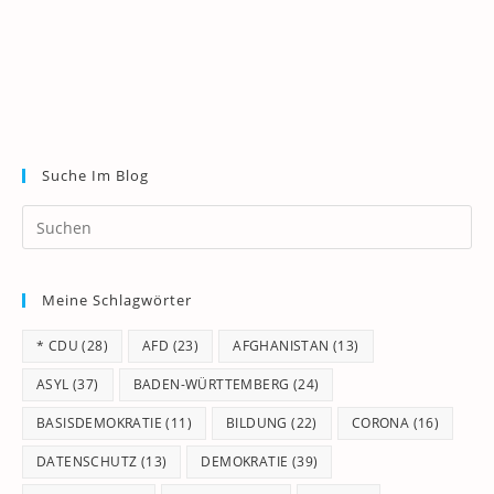
Suche Im Blog
Pr
Es
to
Meine Schlagwörter
clo
th
* CDU
(28)
AFD
(23)
AFGHANISTAN
(13)
se
pan
ASYL
(37)
BADEN-WÜRTTEMBERG
(24)
BASISDEMOKRATIE
(11)
BILDUNG
(22)
CORONA
(16)
DATENSCHUTZ
(13)
DEMOKRATIE
(39)