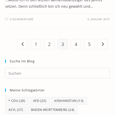
setzen. Denn schließlich bin ich neu gewählt und…
0 KOMMENTARE
4. JANUAR 2015
1
2
3
4
5
Zur vorherigen Seite
Zur näc
Suche Im Blog
Pr
Es
to
Meine Schlagwörter
clo
th
* CDU
(28)
AFD
(23)
AFGHANISTAN
(13)
se
pan
ASYL
(37)
BADEN-WÜRTTEMBERG
(24)