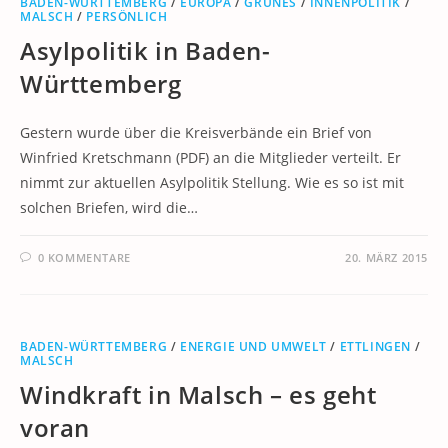
BADEN-WÜRTTEMBERG
/
EUROPA
/
GRÜNES
/
INNENPOLITIK
/
MALSCH
/
PERSÖNLICH
Asylpolitik in Baden-
Württemberg
Gestern wurde über die Kreisverbände ein Brief von
Winfried Kretschmann (PDF) an die Mitglieder verteilt. Er
nimmt zur aktuellen Asylpolitik Stellung. Wie es so ist mit
solchen Briefen, wird die…
0 KOMMENTARE
20. MÄRZ 2015
BADEN-WÜRTTEMBERG
/
ENERGIE UND UMWELT
/
ETTLINGEN
/
MALSCH
Windkraft in Malsch – es geht
voran