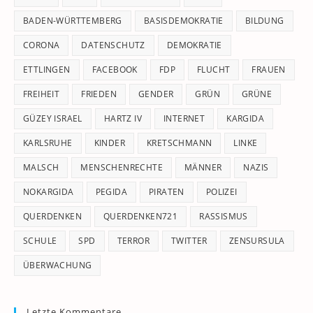
se
pan
BADEN-WÜRTTEMBERG
BASISDEMOKRATIE
BILDUNG
CORONA
DATENSCHUTZ
DEMOKRATIE
ETTLINGEN
FACEBOOK
FDP
FLUCHT
FRAUEN
FREIHEIT
FRIEDEN
GENDER
GRÜN
GRÜNE
GÜZEY ISRAEL
HARTZ IV
INTERNET
KARGIDA
KARLSRUHE
KINDER
KRETSCHMANN
LINKE
MALSCH
MENSCHENRECHTE
MÄNNER
NAZIS
NOKARGIDA
PEGIDA
PIRATEN
POLIZEI
QUERDENKEN
QUERDENKEN721
RASSISMUS
SCHULE
SPD
TERROR
TWITTER
ZENSURSULA
ÜBERWACHUNG
Letzte Kommentare