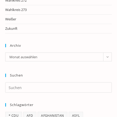
Wahlkreis 272
Wahlkreis 273
Weißer
Zukunft
Archiv
Archiv
Monat auswählen
Suchen
Pr
Es
to
Schlagwörter
clo
th
* CDU
AFD
AFGHANISTAN
ASYL