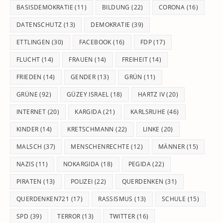
BASISDEMOKRATIE
(11)
BILDUNG
(22)
CORONA
(16)
DATENSCHUTZ
(13)
DEMOKRATIE
(39)
ETTLINGEN
(30)
FACEBOOK
(16)
FDP
(17)
FLUCHT
(14)
FRAUEN
(14)
FREIHEIT
(14)
FRIEDEN
(14)
GENDER
(13)
GRÜN
(11)
GRÜNE
(92)
GÜZEY ISRAEL
(18)
HARTZ IV
(20)
INTERNET
(20)
KARGIDA
(21)
KARLSRUHE
(46)
KINDER
(14)
KRETSCHMANN
(22)
LINKE
(20)
MALSCH
(37)
MENSCHENRECHTE
(12)
MÄNNER
(15)
NAZIS
(11)
NOKARGIDA
(18)
PEGIDA
(22)
PIRATEN
(13)
POLIZEI
(22)
QUERDENKEN
(31)
QUERDENKEN721
(17)
RASSISMUS
(13)
SCHULE
(15)
SPD
(39)
TERROR
(13)
TWITTER
(16)