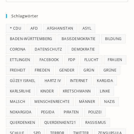
Es
to
Schlagwörter
clo
th
* CDU
AFD
AFGHANISTAN
ASYL
se
pan
BADEN-WÜRTTEMBERG
BASISDEMOKRATIE
BILDUNG
CORONA
DATENSCHUTZ
DEMOKRATIE
ETTLINGEN
FACEBOOK
FDP
FLUCHT
FRAUEN
FREIHEIT
FRIEDEN
GENDER
GRÜN
GRÜNE
GÜZEY ISRAEL
HARTZ IV
INTERNET
KARGIDA
KARLSRUHE
KINDER
KRETSCHMANN
LINKE
MALSCH
MENSCHENRECHTE
MÄNNER
NAZIS
NOKARGIDA
PEGIDA
PIRATEN
POLIZEI
QUERDENKEN
QUERDENKEN721
RASSISMUS
SCHULE
SPD
TERROR
TWITTER
ZENSURSULA