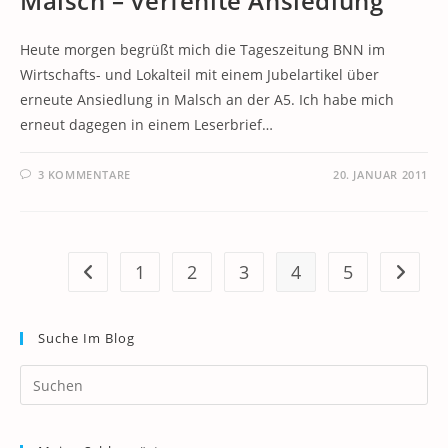
Malsch – verfehlte Ansiedlung
Heute morgen begrüßt mich die Tageszeitung BNN im
Wirtschafts- und Lokalteil mit einem Jubelartikel über
erneute Ansiedlung in Malsch an der A5. Ich habe mich
erneut dagegen in einem Leserbrief…
3 KOMMENTARE
20. JANUAR 2011
1
2
3
4
5
Zur vorherigen Seite
Zur näc
Suche Im Blog
Pr
Es
to