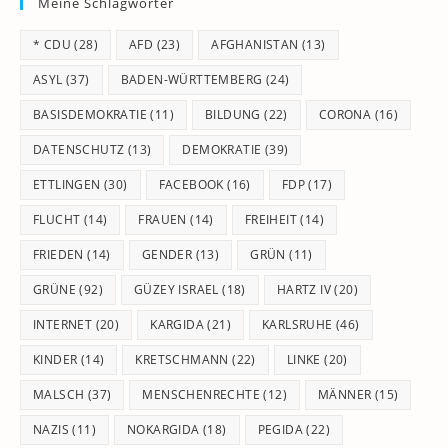
Meine Schlagwörter
clo
th
* CDU
(28)
AFD
(23)
AFGHANISTAN
(13)
se
pan
ASYL
(37)
BADEN-WÜRTTEMBERG
(24)
BASISDEMOKRATIE
(11)
BILDUNG
(22)
CORONA
(16)
DATENSCHUTZ
(13)
DEMOKRATIE
(39)
ETTLINGEN
(30)
FACEBOOK
(16)
FDP
(17)
FLUCHT
(14)
FRAUEN
(14)
FREIHEIT
(14)
FRIEDEN
(14)
GENDER
(13)
GRÜN
(11)
GRÜNE
(92)
GÜZEY ISRAEL
(18)
HARTZ IV
(20)
INTERNET
(20)
KARGIDA
(21)
KARLSRUHE
(46)
KINDER
(14)
KRETSCHMANN
(22)
LINKE
(20)
MALSCH
(37)
MENSCHENRECHTE
(12)
MÄNNER
(15)
NAZIS
(11)
NOKARGIDA
(18)
PEGIDA
(22)