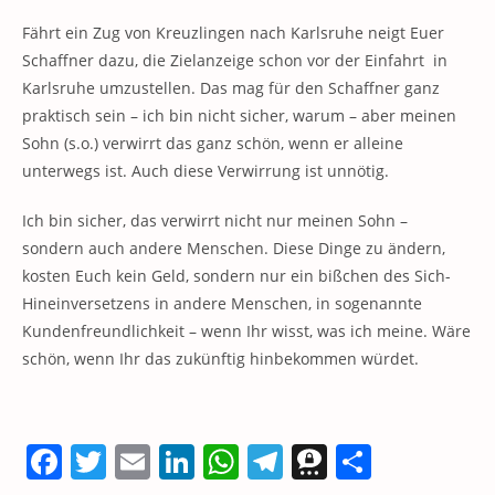
Fährt ein Zug von Kreuzlingen nach Karlsruhe neigt Euer
Schaffner dazu, die Zielanzeige schon vor der Einfahrt in
Karlsruhe umzustellen. Das mag für den Schaffner ganz
praktisch sein – ich bin nicht sicher, warum – aber meinen
Sohn (s.o.) verwirrt das ganz schön, wenn er alleine
unterwegs ist. Auch diese Verwirrung ist unnötig.
Ich bin sicher, das verwirrt nicht nur meinen Sohn –
sondern auch andere Menschen. Diese Dinge zu ändern,
kosten Euch kein Geld, sondern nur ein bißchen des Sich-
Hineinversetzens in andere Menschen, in sogenannte
Kundenfreundlichkeit – wenn Ihr wisst, was ich meine. Wäre
schön, wenn Ihr das zukünftig hinbekommen würdet.
F
T
E
Li
W
T
T
T