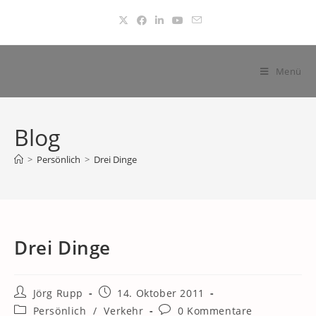
Zum
Inhalt
springen
Menü
Blog
>
Persönlich
>
Drei Dinge
Drei Dinge
Beitrags-
Beitrag
Jörg Rupp
14. Oktober 2011
Autor:
veröffentlicht:
Beitrags-
Beitrags-
Persönlich
/
Verkehr
0 Kommentare