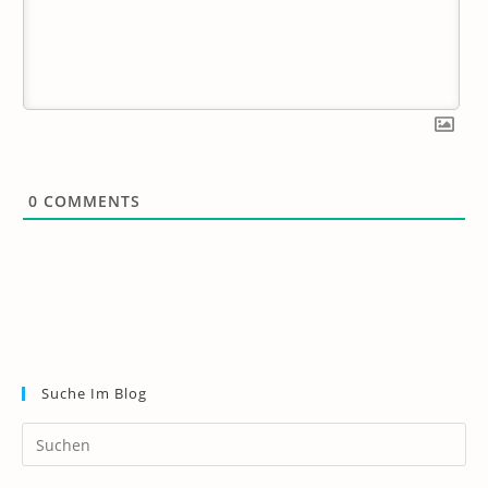
0
COMMENTS
Suche Im Blog
Pr
Es