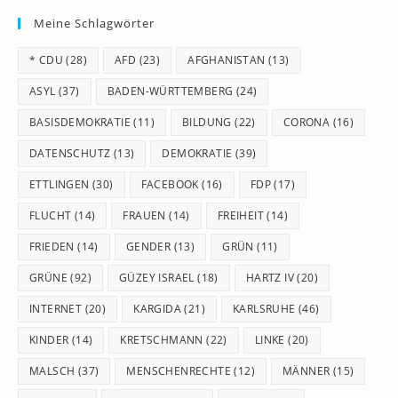
to
Meine Schlagwörter
clo
th
* CDU
(28)
AFD
(23)
AFGHANISTAN
(13)
se
pan
ASYL
(37)
BADEN-WÜRTTEMBERG
(24)
BASISDEMOKRATIE
(11)
BILDUNG
(22)
CORONA
(16)
DATENSCHUTZ
(13)
DEMOKRATIE
(39)
ETTLINGEN
(30)
FACEBOOK
(16)
FDP
(17)
FLUCHT
(14)
FRAUEN
(14)
FREIHEIT
(14)
FRIEDEN
(14)
GENDER
(13)
GRÜN
(11)
GRÜNE
(92)
GÜZEY ISRAEL
(18)
HARTZ IV
(20)
INTERNET
(20)
KARGIDA
(21)
KARLSRUHE
(46)
KINDER
(14)
KRETSCHMANN
(22)
LINKE
(20)
MALSCH
(37)
MENSCHENRECHTE
(12)
MÄNNER
(15)