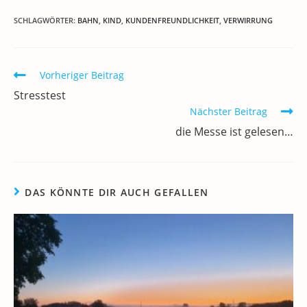
a
w
m
n
h
el
h
ei
c
itt
ai
k
at
e
re
le
SCHLAGWÖRTER
:
BAHN
,
KIND
,
KUNDENFREUNDLICHKEIT
,
VERWIRRUNG
e
er
l
e
s
gr
e
n
b
dI
A
a
m
Weitere
Vorheriger Beitrag
o
n
p
m
a
Artikel
Stresstest
ansehen
o
p
Nächster Beitrag
k
die Messe ist gelesen…
DAS KÖNNTE DIR AUCH GEFALLEN