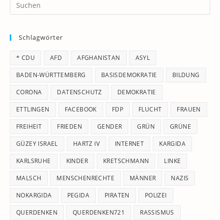
Pr
Es
to
Schlagwörter
clo
th
* CDU
AFD
AFGHANISTAN
ASYL
se
pan
BADEN-WÜRTTEMBERG
BASISDEMOKRATIE
BILDUNG
CORONA
DATENSCHUTZ
DEMOKRATIE
ETTLINGEN
FACEBOOK
FDP
FLUCHT
FRAUEN
FREIHEIT
FRIEDEN
GENDER
GRÜN
GRÜNE
GÜZEY ISRAEL
HARTZ IV
INTERNET
KARGIDA
KARLSRUHE
KINDER
KRETSCHMANN
LINKE
MALSCH
MENSCHENRECHTE
MÄNNER
NAZIS
NOKARGIDA
PEGIDA
PIRATEN
POLIZEI
QUERDENKEN
QUERDENKEN721
RASSISMUS