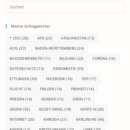
Pr
Es
to
Meine Schlagwörter
clo
th
* CDU
(28)
AFD
(23)
AFGHANISTAN
(13)
se
pan
ASYL
(37)
BADEN-WÜRTTEMBERG
(24)
BASISDEMOKRATIE
(11)
BILDUNG
(22)
CORONA
(16)
DATENSCHUTZ
(13)
DEMOKRATIE
(39)
ETTLINGEN
(30)
FACEBOOK
(16)
FDP
(17)
FLUCHT
(14)
FRAUEN
(14)
FREIHEIT
(14)
FRIEDEN
(14)
GENDER
(13)
GRÜN
(11)
GRÜNE
(92)
GÜZEY ISRAEL
(18)
HARTZ IV
(20)
INTERNET
(20)
KARGIDA
(21)
KARLSRUHE
(46)
KINDER
(14)
KRETSCHMANN
(22)
LINKE
(20)