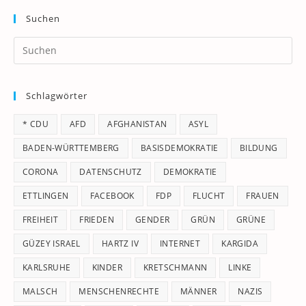
Suchen
Pr
Es
to
Schlagwörter
clo
th
* CDU
AFD
AFGHANISTAN
ASYL
se
pan
BADEN-WÜRTTEMBERG
BASISDEMOKRATIE
BILDUNG
CORONA
DATENSCHUTZ
DEMOKRATIE
ETTLINGEN
FACEBOOK
FDP
FLUCHT
FRAUEN
FREIHEIT
FRIEDEN
GENDER
GRÜN
GRÜNE
GÜZEY ISRAEL
HARTZ IV
INTERNET
KARGIDA
KARLSRUHE
KINDER
KRETSCHMANN
LINKE
MALSCH
MENSCHENRECHTE
MÄNNER
NAZIS