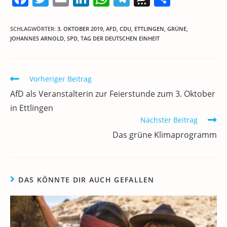
a
w
m
n
h
el
h
ei
c
itt
ai
k
at
e
re
le
SCHLAGWÖRTER
:
3. OKTOBER 2019
,
AFD
,
CDU
,
ETTLINGEN
,
GRÜNE
,
JOHANNES ARNOLD
,
SPD
,
TAG DER DEUTSCHEN EINHEIT
e
er
l
e
s
gr
e
n
b
dI
A
a
m
o
n
p
m
a
Weitere
Vorheriger Beitrag
Artikel
o
p
AfD als Veranstalterin zur Feierstunde zum 3. Oktober
ansehen
k
in Ettlingen
Nächster Beitrag
Das grüne Klimaprogramm
DAS KÖNNTE DIR AUCH GEFALLEN