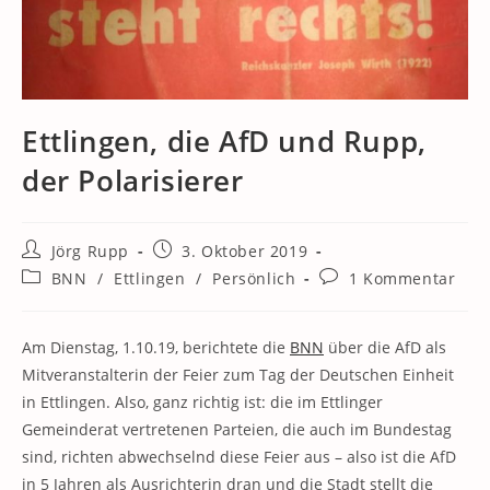
Ettlingen, die AfD und Rupp,
der Polarisierer
Beitrags-
Beitrag
Jörg Rupp
3. Oktober 2019
Autor:
veröffentlicht:
Beitrags-
Beitrags-
BNN
/
Ettlingen
/
Persönlich
1 Kommentar
Kategorie:
Kommentare:
Am Dienstag, 1.10.19, berichtete die
BNN
über die AfD als
Mitveranstalterin der Feier zum Tag der Deutschen Einheit
in Ettlingen. Also, ganz richtig ist: die im Ettlinger
Gemeinderat vertretenen Parteien, die auch im Bundestag
sind, richten abwechselnd diese Feier aus – also ist die AfD
in 5 Jahren als Ausrichterin dran und die Stadt stellt die