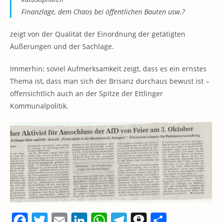
Finanzlage, dem Chaos bei öffentlichen Bauten usw.?
zeigt von der Qualität der Einordnung der getätigten
Äußerungen und der Sachlage.
Immerhin: soviel Aufmerksamkeit zeigt, dass es ein ernstes
Thema ist, dass man sich der Brisanz durchaus bewust ist –
offensichtlich auch an der Spitze der Ettlinger
Kommunalpolitik.
F
T
E
Li
W
T
T
T