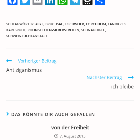
F
T
E
Li
W
T
T
T
a
w
m
n
h
el
h
ei
c
itt
ai
k
at
e
re
le
SCHLAGWÖRTER
:
ASYL
,
BRUCHSAL
,
FISCHWEIER
,
FORCHHEIM
,
LANDKREIS
e
er
l
e
s
gr
e
n
KARLSRUHE
,
RHEINSTETTEN-SILBERSTREIFEN
,
SCHNAUDIGEL
,
SCHWEINZUCHTANSTALT
b
dI
A
a
m
o
n
p
m
a
o
p
Weitere
Vorheriger Beitrag
Artikel
k
Antiziganismus
ansehen
Nächster Beitrag
ich bleibe
DAS KÖNNTE DIR AUCH GEFALLEN
von der Freiheit
7. August 2013