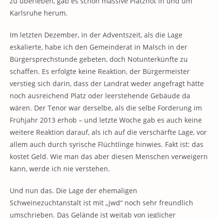
zu überleben, gab es schon massive Platznot in und um
Karlsruhe herum.
Im letzten Dezember, in der Adventszeit, als die Lage
eskalierte, habe ich den Gemeinderat in Malsch in der
Bürgersprechstunde gebeten, doch Notunterkünfte zu
schaffen. Es erfolgte keine Reaktion, der Bürgermeister
verstieg sich darin, dass der Landrat weder angefragt hätte
noch ausreichend Platz oder leerstehende Gebäude da
wären. Der Tenor war derselbe, als die selbe Forderung im
Frühjahr 2013 erhob – und letzte Woche gab es auch keine
weitere Reaktion darauf, als ich auf die verschärfte Lage, vor
allem auch durch syrische Flüchtlinge hinwies. Fakt ist: das
kostet Geld. Wie man das aber diesen Menschen verweigern
kann, werde ich nie verstehen.
Und nun das. Die Lage der ehemaligen
Schweinezuchtanstalt ist mit „jwd“ noch sehr freundlich
umschrieben. Das Gelände ist weitab von jeglicher