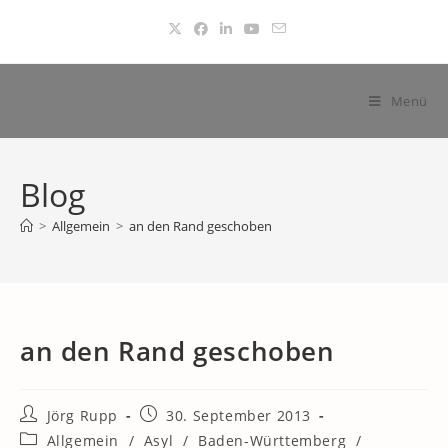
Zum
Inhalt
springen
Menü
Blog
>
Allgemein
>
an den Rand geschoben
an den Rand geschoben
Beitrags-
Beitrag
Jörg Rupp
30. September 2013
Autor:
veröffentlicht:
Beitrags-
Allgemein
/
Asyl
/
Baden-Württemberg
/