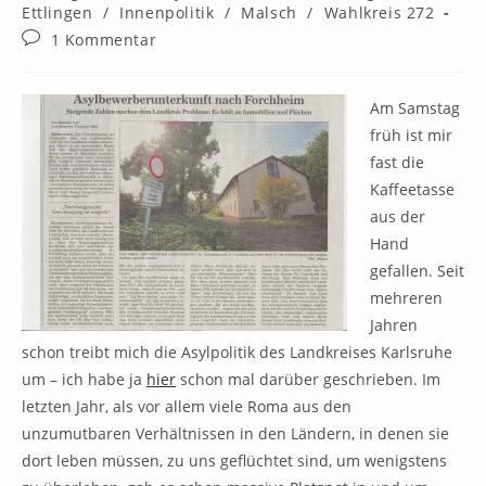
Kategorie:
Ettlingen
/
Innenpolitik
/
Malsch
/
Wahlkreis 272
Beitrags-
1 Kommentar
Kommentare:
Am Samstag
früh ist mir
fast die
Kaffeetasse
aus der
Hand
gefallen. Seit
mehreren
Jahren
schon treibt mich die Asylpolitik des Landkreises Karlsruhe
um – ich habe ja
hier
schon mal darüber geschrieben. Im
letzten Jahr, als vor allem viele Roma aus den
unzumutbaren Verhältnissen in den Ländern, in denen sie
dort leben müssen, zu uns geflüchtet sind, um wenigstens