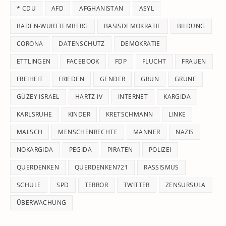
th
* CDU
AFD
AFGHANISTAN
ASYL
se
pan
BADEN-WÜRTTEMBERG
BASISDEMOKRATIE
BILDUNG
CORONA
DATENSCHUTZ
DEMOKRATIE
ETTLINGEN
FACEBOOK
FDP
FLUCHT
FRAUEN
FREIHEIT
FRIEDEN
GENDER
GRÜN
GRÜNE
GÜZEY ISRAEL
HARTZ IV
INTERNET
KARGIDA
KARLSRUHE
KINDER
KRETSCHMANN
LINKE
MALSCH
MENSCHENRECHTE
MÄNNER
NAZIS
NOKARGIDA
PEGIDA
PIRATEN
POLIZEI
QUERDENKEN
QUERDENKEN721
RASSISMUS
SCHULE
SPD
TERROR
TWITTER
ZENSURSULA
ÜBERWACHUNG