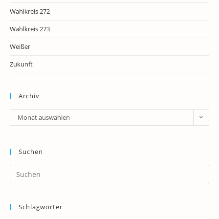
Wahlkreis 272
Wahlkreis 273
Weißer
Zukunft
Archiv
Archiv
Monat auswählen
Suchen
Pr
Es
to
Schlagwörter
clo