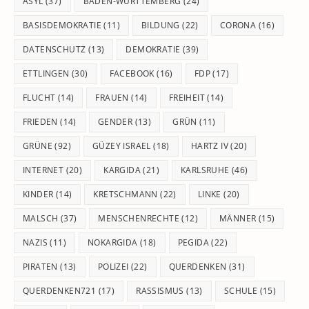
pan
ASYL
(37)
BADEN-WÜRTTEMBERG
(24)
BASISDEMOKRATIE
(11)
BILDUNG
(22)
CORONA
(16)
DATENSCHUTZ
(13)
DEMOKRATIE
(39)
ETTLINGEN
(30)
FACEBOOK
(16)
FDP
(17)
FLUCHT
(14)
FRAUEN
(14)
FREIHEIT
(14)
FRIEDEN
(14)
GENDER
(13)
GRÜN
(11)
GRÜNE
(92)
GÜZEY ISRAEL
(18)
HARTZ IV
(20)
INTERNET
(20)
KARGIDA
(21)
KARLSRUHE
(46)
KINDER
(14)
KRETSCHMANN
(22)
LINKE
(20)
MALSCH
(37)
MENSCHENRECHTE
(12)
MÄNNER
(15)
NAZIS
(11)
NOKARGIDA
(18)
PEGIDA
(22)
PIRATEN
(13)
POLIZEI
(22)
QUERDENKEN
(31)
QUERDENKEN721
(17)
RASSISMUS
(13)
SCHULE
(15)