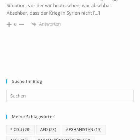
Situation, vor der wir heute sehen, war absehbar.
Absehbar, dass der Krieg in Syrien nicht […]
Antworten
0
Suche Im Blog
Pr
Es
to
Meine Schlagwörter
clo
th
* CDU
(28)
AFD
(23)
AFGHANISTAN
(13)
se