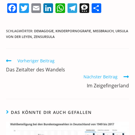
F
T
E
Li
W
T
T
T
a
w
m
n
h
el
h
ei
c
itt
ai
k
at
e
re
le
SCHLAGWÖRTER
:
DEMAGOGIE
,
KINDERPORNOGRAFIE
,
MISSBRAUCH
,
URSULA
e
er
l
e
s
gr
e
n
VON DER LEYEN
,
ZENSURSULA
b
dI
A
a
m
o
n
p
m
a
Weitere
Vorheriger Beitrag
o
p
Artikel
Das Zeitalter des Wandels
ansehen
k
Nächster Beitrag
Im Zeigefingerland
DAS KÖNNTE DIR AUCH GEFALLEN