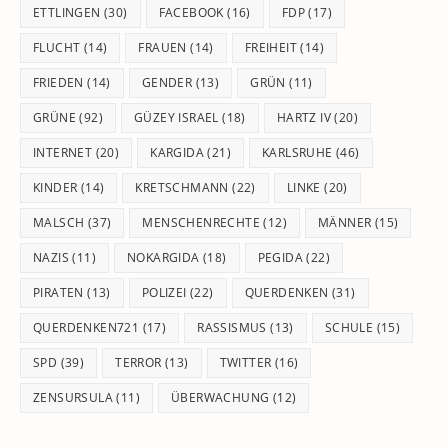
ETTLINGEN
(30)
FACEBOOK
(16)
FDP
(17)
FLUCHT
(14)
FRAUEN
(14)
FREIHEIT
(14)
FRIEDEN
(14)
GENDER
(13)
GRÜN
(11)
GRÜNE
(92)
GÜZEY ISRAEL
(18)
HARTZ IV
(20)
INTERNET
(20)
KARGIDA
(21)
KARLSRUHE
(46)
KINDER
(14)
KRETSCHMANN
(22)
LINKE
(20)
MALSCH
(37)
MENSCHENRECHTE
(12)
MÄNNER
(15)
NAZIS
(11)
NOKARGIDA
(18)
PEGIDA
(22)
PIRATEN
(13)
POLIZEI
(22)
QUERDENKEN
(31)
QUERDENKEN721
(17)
RASSISMUS
(13)
SCHULE
(15)
SPD
(39)
TERROR
(13)
TWITTER
(16)
ZENSURSULA
(11)
ÜBERWACHUNG
(12)