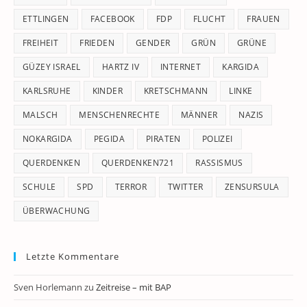
ETTLINGEN
FACEBOOK
FDP
FLUCHT
FRAUEN
FREIHEIT
FRIEDEN
GENDER
GRÜN
GRÜNE
GÜZEY ISRAEL
HARTZ IV
INTERNET
KARGIDA
KARLSRUHE
KINDER
KRETSCHMANN
LINKE
MALSCH
MENSCHENRECHTE
MÄNNER
NAZIS
NOKARGIDA
PEGIDA
PIRATEN
POLIZEI
QUERDENKEN
QUERDENKEN721
RASSISMUS
SCHULE
SPD
TERROR
TWITTER
ZENSURSULA
ÜBERWACHUNG
Letzte Kommentare
Sven Horlemann
zu
Zeitreise – mit BAP