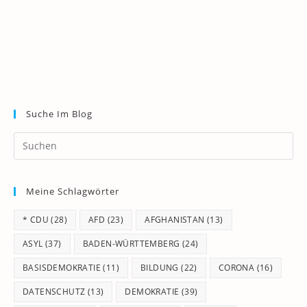
Suche Im Blog
Pr
Es
to
Meine Schlagwörter
clo
th
* CDU
(28)
AFD
(23)
AFGHANISTAN
(13)
se
pan
ASYL
(37)
BADEN-WÜRTTEMBERG
(24)
BASISDEMOKRATIE
(11)
BILDUNG
(22)
CORONA
(16)
DATENSCHUTZ
(13)
DEMOKRATIE
(39)