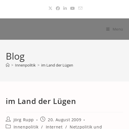
Zum
Inhalt
springen
Menü
Blog
>
Innenpolitik
>
im Land der Lügen
im Land der Lügen
Beitrags-
Beitrag
Jörg Rupp
20. August 2009
Autor:
veröffentlicht:
Beitrags-
Innenpolitik
/
Internet
/
Netzpolitik und