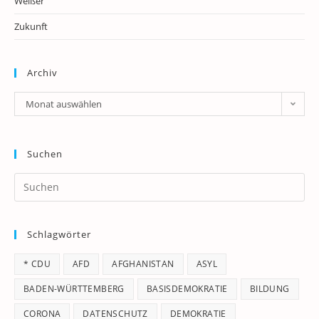
Weißer
Zukunft
Archiv
Archiv
Monat auswählen
Suchen
Pr
Es
to
Schlagwörter
clo
th
* CDU
AFD
AFGHANISTAN
ASYL
se
pan
BADEN-WÜRTTEMBERG
BASISDEMOKRATIE
BILDUNG
CORONA
DATENSCHUTZ
DEMOKRATIE