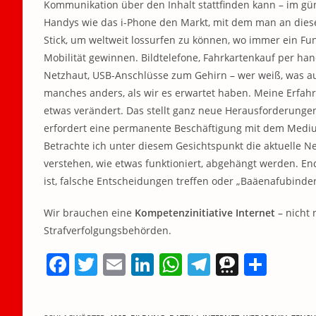
Kommunikation über den Inhalt stattfinden kann – im güns
Handys wie das i-Phone den Markt, mit dem man an dies
Stick, um weltweit lossurfen zu können, wo immer ein Fu
Mobilität gewinnen. Bildtelefone, Fahrkartenkauf per han
Netzhaut, USB-Anschlüsse zum Gehirn – wer weiß, was aus
manches anders, als wir es erwartet haben. Meine Erfahru
etwas verändert. Das stellt ganz neue Herausforderung
erfordert eine permanente Beschäftigung mit dem Medium
Betrachte ich unter diesem Gesichtspunkt die aktuelle Net
verstehen, wie etwas funktioniert, abgehängt werden. End
ist, falsche Entscheidungen treffen oder „Baäenafubinder
Wir brauchen eine
Kompetenzinitiative Internet
– nicht 
Strafverfolgungsbehörden.
F
T
E
Li
W
T
T
T
a
w
m
n
h
el
h
ei
c
itt
ai
k
at
e
re
le