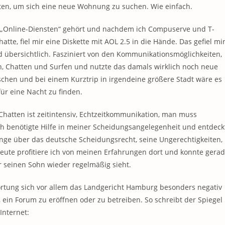
ten, um sich eine neue Wohnung zu suchen. Wie einfach.
n „Online-Diensten“ gehört und nachdem ich Compuserve und T-
atte, fiel mir eine Diskette mit AOL 2.5 in die Hände. Das gefiel mi
d übersichtlich. Fasziniert von den Kommunikationsmöglichkeiten,
en, Chatten und Surfen und nutzte das damals wirklich noch neue
chen und bei einem Kurztrip in irgendeine größere Stadt wäre es
ür eine Nacht zu finden.
Chatten ist zeitintensiv, Echtzeitkommunikation, man muss
 Ich benötigte Hilfe in meiner Scheidungsangelegenheit und entdeck
Menge über das deutsche Scheidungsrecht, seine Ungerechtigkeiten,
eute profitiere ich von meinen Erfahrungen dort und konnte gera
r seinen Sohn wieder regelmäßig sieht.
ortung sich vor allem das Landgericht Hamburg besonders negativ
ein Forum zu eröffnen oder zu betreiben. So schreibt der Spiegel 
Internet: