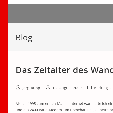
Zum
Inhalt
springen
Blog
Das Zeitalter des Wan
Beitrags-
Beitrag
Beitrags-
Jörg Rupp
15. August 2009
Bildung
/
Autor:
veröffentlicht:
Kategorie:
Als ich 1995 zum ersten Mal im Internet war, hatte ich ei
und ein 2400 Baud-Modem, um Homebanking zu betreiben.