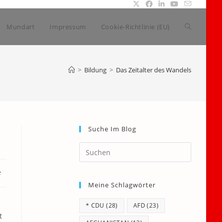
Website-
Mundart
Impressum
Cookie-Richtlinie (EU)
Suche
>
Bildung
>
Das Zeitalter des Wandels
umschalte
Suche Im Blog
Press
Escape
e
to
Meine Schlagwörter
close
the
* CDU
(28)
AFD
(23)
search
t