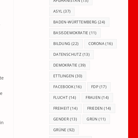
panel.
AFGHANISTAN
(13)
ASYL
(37)
BADEN-WÜRTTEMBERG
(24)
r
BASISDEMOKRATIE
(11)
BILDUNG
(22)
CORONA
(16)
DATENSCHUTZ
(13)
DEMOKRATIE
(39)
ETTLINGEN
(30)
te
FACEBOOK
(16)
FDP
(17)
de
FLUCHT
(14)
FRAUEN
(14)
FREIHEIT
(14)
FRIEDEN
(14)
GENDER
(13)
GRÜN
(11)
in
GRÜNE
(92)