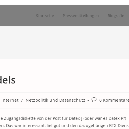
Startseite
Pressemitteilungen
Biografie
dels
Beitrags-
Internet
/
Netzpolitik und Datenschutz
0 Kommentar
Kommentare:
ne Zugangsdiskette von der Post für Datex-J (oder war es Datex-P?)
 Das war interessant, lief gut und den dazugehörigen BTX-Diens