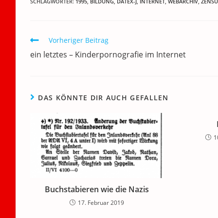
SCHLAGWÖRTER
:
1995
,
BILDUNG
,
DATEX-J
,
INTERNET
,
WEBARCHIV
,
ZENSU
e
er
l
e
s
gr
e
n
b
dI
A
a
m
o
n
p
m
a
Weitere
Vorheriger Beitrag
Artikel
o
p
ein letztes – Kinderpornografie im Internet
ansehen
k
DAS KÖNNTE DIR AUCH GEFALLEN
1
Buchstabieren wie die Nazis
17. Februar 2019