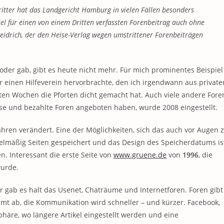
ritter hat das Landgericht Hamburg in vielen Fällen besonders
el für einen von einem Dritten verfassten Forenbeitrag auch ohne
 Heidrich, der den Heise-Verlag wegen umstrittener Forenbeiträgen
 oder gab, gibt es heute nicht mehr. Für mich prominentes Beispiel
er einen Hilfeverein hervorbrachte, den ich irgendwann aus private
en Wochen die Pforten dicht gemacht hat. Auch viele andere Fore
lose und bezahlte Foren angeboten haben, wurde 2008 eingestellt.
ahren verändert. Eine der Möglichkeiten, sich das auch vor Augen 
gelmäßig Seiten gespeichert und das Design des Speicherdatums is
n. Interessant die erste Seite von
www.gruene.de
von
1996
, die
wurde.
r gab es halt das Usenet, Chaträume und Internetforen. Foren gibt
mt ab, die Kommunikation wird schneller – und kürzer. Facebook,
phäre, wo längere Artikel eingestellt werden und eine