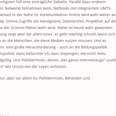
tigsten Fall eine einträgliche Debatte. Paralle dazu erobern
en Networks teilnehmen kann, Netbooks mit integriertem UMTS-
nkmast in der Nähe ist. Kommunikation Online wird wohl weiter an
dy, Online-Zugriffe am Handgelenk, Datenbrillen, Projektion auf di
 der Science-Fiktion wahr wird. Vieles ist heute wahr geworden,
ng zeigt aber vor allem eines: es geht mächtig schnell, wenn sich
en an die Menschen, die diese Medien nutzen müssen. Und es
. eine große Herausforderung – auch an die Bildungspolitik.
zpolitik, dann befürchte ich, dass diejenigen, die nicht mehr
gültig. Und PolitikerInnen, denen „das ganze Internetzeugs“ zuvie
n“ wie Ursula von der Leyen aufsitzen.
nur, aber vor allem für PolitikerInnen, Behörden und