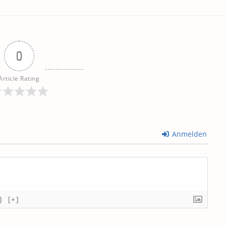
0
Article Rating
Anmelden
}
[+]