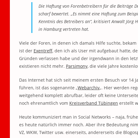
Die Haftung von Forenbetreibern für die Beiträge D
scharf bewertet. „Es nimmt eine Haftung zum Beispi
Kenntnis des Betreibers an“, kritisiert Anwalt Jörg
in Hamburg vertreten hat.
Viele der Foren, in denen ich damals Hilfe suchte, bekam
ist der
Exentreff
, den ich als User mit aufgebaut hatte, d
Gründen verlassen habe und der irgendwann in den letzt
existieren nicht mehr.
Parsimony
, die viele Jahre kosten
Das Internet hat sich seit meinem ersten Besuch vor 14 J
führen, ist das sogenannte „
Webarchiv
„. Hier werden re
weitgehend komplett abrufbar, leider oft keine Unterseite
noch ehrenamtlich vom
Kreisverband Tübingen
erstellt 
Heute kommuniziert man in Social Networks – naja, frühe
es heute natürlich immer noch. Aber ihre Bedeutung nim
VZ, WKW, Twitter usw. einerseits, andererseits die Blogos