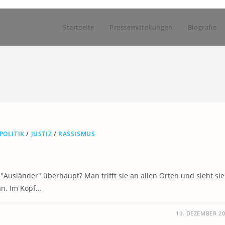
Startseite
Pressemitteilungen
Biografie
POLITIK
/
JUSTIZ
/
RASSISMUS
"Ausländer" überhaupt? Man trifft sie an allen Orten und sieht sie
an. Im Kopf…
10. DEZEMBER 2