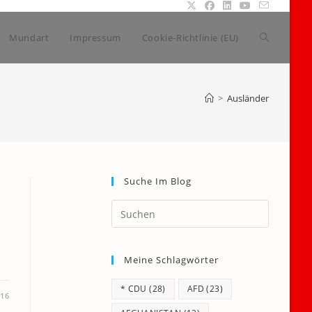
Website-
Mundart
Impressum
Cookie-Richtlinie (EU)
Suche
>
Ausländer
umschalte
Suche Im Blog
Press
Escape
to
Meine Schlagwörter
close
the
* CDU
(28)
AFD
(23)
search
016