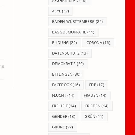
panel.
AFGHANISTAN
(13)
ASYL
(37)
BADEN-WÜRTTEMBERG
(24)
BASISDEMOKRATIE
(11)
BILDUNG
(22)
CORONA
(16)
DATENSCHUTZ
(13)
DEMOKRATIE
(39)
010
ETTLINGEN
(30)
FACEBOOK
(16)
FDP
(17)
FLUCHT
(14)
FRAUEN
(14)
FREIHEIT
(14)
FRIEDEN
(14)
GENDER
(13)
GRÜN
(11)
GRÜNE
(92)