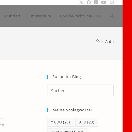
Website-
Mundart
Impressum
Cookie-Richtlinie (EU)
Suche
>
Auto
umschalte
Suche Im Blog
Press
Escape
to
Meine Schlagwörter
close
the
* CDU
(28)
AFD
(23)
search
019