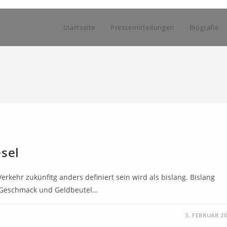
Startseite
Pressemitteilungen
Biografie
sel
erkehr zukünfitg anders definiert sein wird als bislang. Bislang
m Geschmack und Geldbeutel…
3. FEBRUAR 2