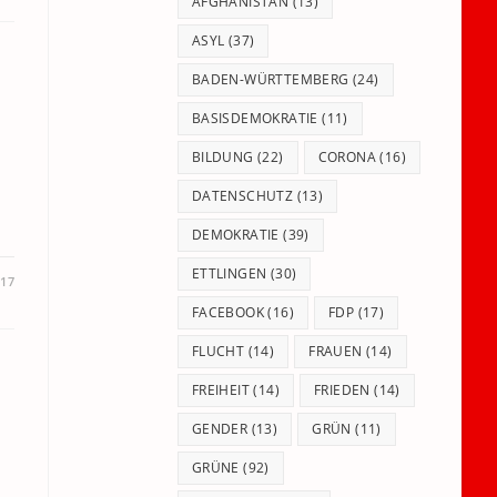
panel.
AFGHANISTAN
(13)
ASYL
(37)
BADEN-WÜRTTEMBERG
(24)
BASISDEMOKRATIE
(11)
BILDUNG
(22)
CORONA
(16)
DATENSCHUTZ
(13)
DEMOKRATIE
(39)
ETTLINGEN
(30)
017
FACEBOOK
(16)
FDP
(17)
FLUCHT
(14)
FRAUEN
(14)
FREIHEIT
(14)
FRIEDEN
(14)
GENDER
(13)
GRÜN
(11)
GRÜNE
(92)