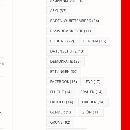
panel.
AFGHANISTAN
(13)
ASYL
(37)
BADEN-WÜRTTEMBERG
(24)
BASISDEMOKRATIE
(11)
BILDUNG
(22)
CORONA
(16)
DATENSCHUTZ
(13)
DEMOKRATIE
(39)
010
ETTLINGEN
(30)
FACEBOOK
(16)
FDP
(17)
FLUCHT
(14)
FRAUEN
(14)
FREIHEIT
(14)
FRIEDEN
(14)
GENDER
(13)
GRÜN
(11)
n
GRÜNE
(92)