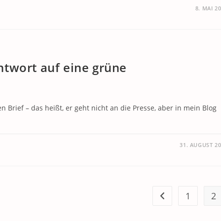
8. MAI 2
twort auf eine grüne
en Brief – das heißt, er geht nicht an die Presse, aber in mein Blog
31. AUGUST 2
1
2
Zur vorherigen Se