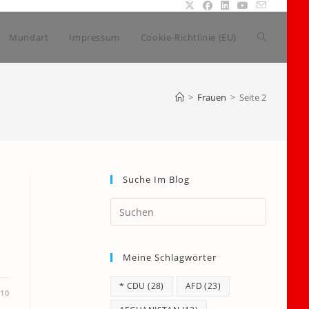
Website-
Mundart
Impressum
Cookie-Richtlinie (EU)
Suche
>
Frauen
>
Seite 2
umschalte
Suche Im Blog
Press
Escape
to
Meine Schlagwörter
close
the
* CDU
(28)
AFD
(23)
search
010